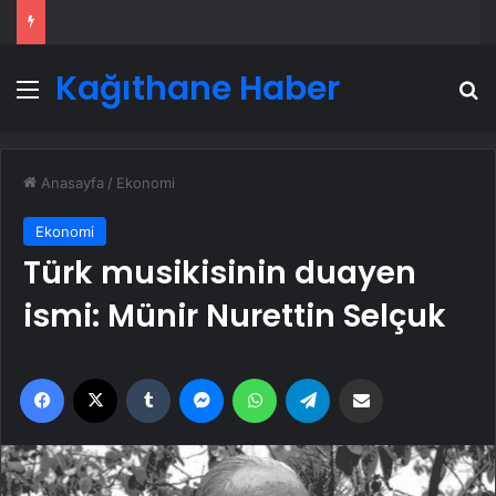
Kağıthane Haber
Menü
A
Anasayfa
/
Ekonomi
Ekonomi
Türk musikisinin duayen
ismi: Münir Nurettin Selçuk
Facebook
X
Tumblr
Messenger
WhatsApp
Telegram
Email'den paylaş