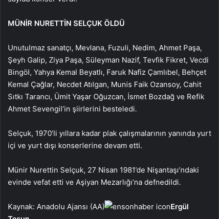
MÜNİR NURETTİN SELÇUK ÖLDÜ
Unutulmaz sanatçı, Mevlana, Fuzuli, Nedim, Ahmet Paşa,
Şeyh Galip, Ziya Paşa, Süleyman Nazif, Tevfik Fikret, Vecdi
Bingöl, Yahya Kemal Beyatlı, Faruk Nafiz Çamlıbel, Behçet
Kemal Çağlar, Necdet Atılgan, Munis Faik Ozansoy, Cahit
Sıtkı Tarancı, Ümit Yaşar Oğuzcan, İsmet Bozdağ ve Refik
Ahmet Sevengil’in şiirlerini besteledi.
Selçuk, 1970’li yıllara kadar plak çalışmalarının yanında yurt
içi ve yurt dışı konserlerine devam etti.
Münir Nurettin Selçuk, 27 Nisan 1981’de Nişantaşı’ndaki
evinde vefat etti ve Aşiyan Mezarlığı’na defnedildi.
Kaynak: Anadolu Ajansı (AA)
Ergül
Tosun