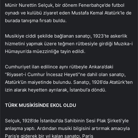
Münir Nurettin Selçuk, bir dönem Fenerbahçe’de futbol
oynadı ve kulübü ziyaret eden Mustafa Kemal Atatürk’le de
burada tanışma fırsatı buldu.
Musikiye ciddi şekilde bağlanan sanatçı, 1923’te askerlik
hizmetini yapmak üzere teğmen rütbesiyle girdiği Muzıka-i
Hümayun’da müezzinliğe tayin edildi.
Cumhuriyet ilan edilince aynı rütbeyle Ankara’daki
“Riyaset-i Cumhur İncesaz Heyeti”ne dahil olan sanatçı,
Atatürk’ün maiyetinde bulundu. Sanatçı, 1926’da Atatürk’ten
izin alarak heyetten ayrılarak, İstanbul’a döndü.
TÜRK MUSİKİSİNDE EKOL OLDU
Selçuk, 1928’de İstanbul’da Sahibinin Sesi Plak Şirketi’yle
anlaşma yaptı. Ardından musiki bilgisini artırmak amacıyla
Paris’e giderek bir yıl kalan sanatçı, Paris