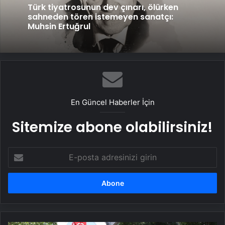
Türk tiyatrosunun dev çınarı, ölürken
sahneden tören istemeyen sanatçı:
Muhsin Ertuğrul
En Güncel Haberler İçin
Sitemize abone olabilirsiniz!
E-
posta
adresinizi
girin