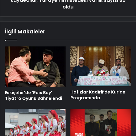
kaydedildi; Türkiye'nin listedeki varlık sayısı 80
oldu
oldu
İlgili Makaleler
Hafızlar Kadirli’de Kur’an
Eskişehir’de ‘Reis Bey’
Programında
Tiyatro Oyunu Sahnelendi