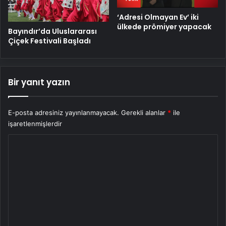
‘Adresi Olmayan Ev’ iki
ülkede prömiyer yapacak
Bayındır’da Uluslararası
Çiçek Festivali Başladı
Bir yanıt yazın
E-posta adresiniz yayınlanmayacak.
Gerekli alanlar
*
ile
işaretlenmişlerdir
Y
o
r
u
m
*