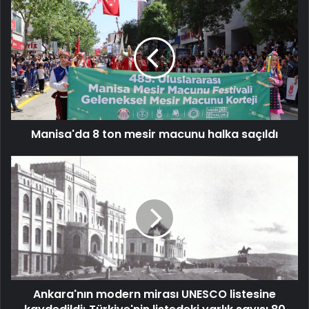
Manisa'da
8
ton
mesir
macunu
halka
saçıldı
Manisa'da 8 ton mesir macunu halka saçıldı
Ankara'nın
modern
mirası
UNESCO
listesine
kaydedildi;
Türkiye'nin
listedeki
varlık
Ankara'nın modern mirası UNESCO listesine
sayısı
80