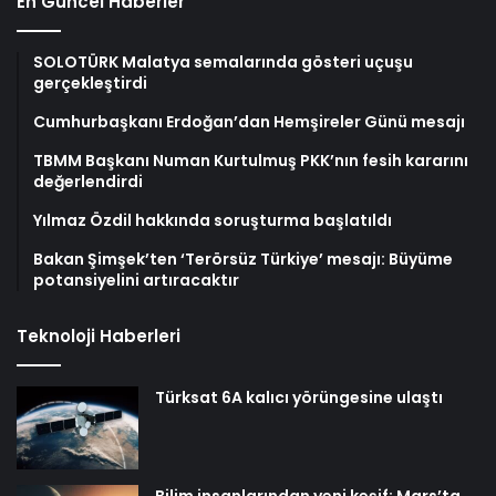
En Güncel Haberler
SOLOTÜRK Malatya semalarında gösteri uçuşu
gerçekleştirdi
Cumhurbaşkanı Erdoğan’dan Hemşireler Günü mesajı
TBMM Başkanı Numan Kurtulmuş PKK’nın fesih kararını
değerlendirdi
Yılmaz Özdil hakkında soruşturma başlatıldı
Bakan Şimşek’ten ‘Terörsüz Türkiye’ mesajı: Büyüme
potansiyelini artıracaktır
Teknoloji Haberleri
Türksat 6A kalıcı yörüngesine ulaştı
Bilim insanlarından yeni keşif: Mars’ta