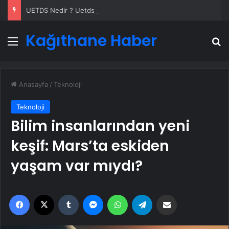
UETDS Nedir ? Uetds.com İle Akıllı Dijital Taşımacılık Yazılımı
Kağıthane Haber
Menü
A
Anasayfa
/
Teknoloji
Teknoloji
Bilim insanlarından yeni
keşif: Mars’ta eskiden
yaşam var mıydı?
Facebook
X
Tumblr
Messenger
WhatsApp
Telegram
Email'den paylaş