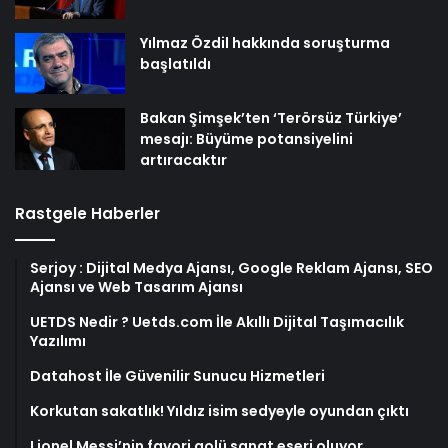
Yılmaz Özdil hakkında soruşturma
başlatıldı
Bakan Şimşek’ten ‘Terörsüz Türkiye’
mesajı: Büyüme potansiyelini
artıracaktır
Rastgele Haberler
Serjoy : Dijital Medya Ajansı, Google Reklam Ajansı, SEO
Ajansı ve Web Tasarım Ajansı
UETDS Nedir ? Uetds.com İle Akıllı Dijital Taşımacılık
Yazılımı
Datahost İle Güvenilir Sunucu Hizmetleri
Korkutan sakatlık! Yıldız isim sedyeyle oyundan çıktı
Lionel Messi’nin favori golü sanat eseri oluyor