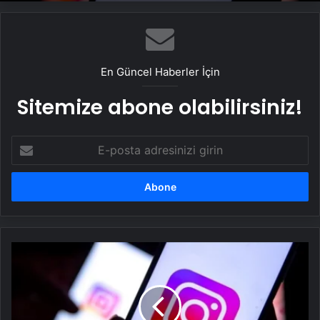
En Güncel Haberler İçin
Sitemize abone olabilirsiniz!
E-
posta
adresinizi
girin
Instagram
yeni
özelliğini
duyurdu:
Zamanlanmış