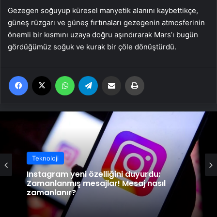
Gezegen soğuyup küresel manyetik alanını kaybettikçe,
güneş rüzgarı ve güneş fırtınaları gezegenin atmosferinin
önemli bir kısmını uzaya doğru aşındırarak Mars’ı bugün
gördüğümüz soğuk ve kurak bir çöle dönüştürdü.
Facebook
X
WhatsApp
Telegram
Email'den paylaş
Yaz
Teknoloji
Instagram yeni özelliğini duyurdu:
Zamanlanmış mesajlar! Mesaj nasıl
zamanlanır?