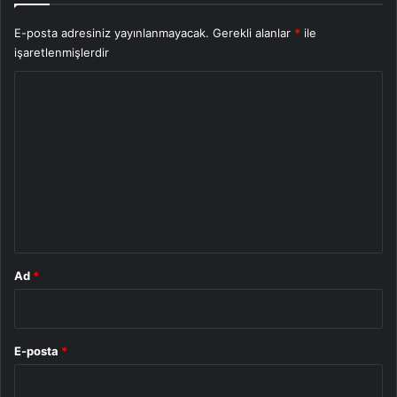
E-posta adresiniz yayınlanmayacak.
Gerekli alanlar
*
ile
işaretlenmişlerdir
Y
o
r
u
m
*
Ad
*
E-posta
*