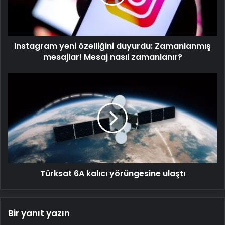
mesajlar!
Mesaj
nasıl
zamanlanır?
Instagram yeni özelliğini duyurdu: Zamanlanmış
mesajlar! Mesaj nasıl zamanlanır?
Türksat
6A
kalıcı
yörüngesine
ulaştı
Türksat 6A kalıcı yörüngesine ulaştı
Bir yanıt yazın