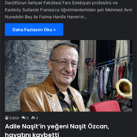
Darülfünun İlahiyat Fakültesi Fars Edebiyatı profesörü ve
Kadıköy Sultanisi Fransızca öğretmenlerinden şair Mehmed Avni
Nureddin Bey ile Fatma Hanife Hanım’ın…
Daha Fazlasını Oku »
Editör
0
4
Adile Naşit’in yeğeni Naşit Özcan,
hayatını kaybetti