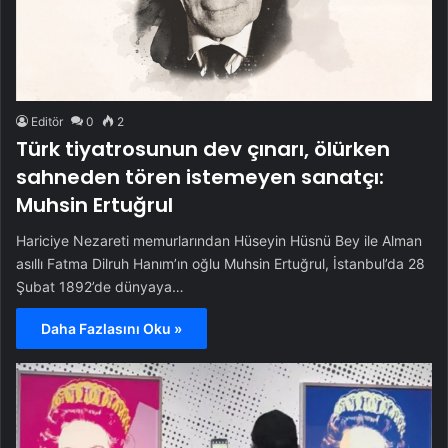
Editör
0
2
Türk tiyatrosunun dev çınarı, ölürken
sahneden tören istemeyen sanatçı:
Muhsin Ertuğrul
Hariciye Nezareti memurlarından Hüseyin Hüsnü Bey ile Alman
asıllı Fatma Dilruh Hanım’ın oğlu Muhsin Ertuğrul, İstanbul’da 28
Şubat 1892’de dünyaya…
Daha Fazlasını Oku »