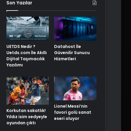
Son Yazılar
UETDS Nedir ?
Datahost İle
Uetds.com İle Akıllı
Güvenilir Sunucu
Dijital Taşımacılık
Hizmetleri
Yazılımı
Lionel Messi’nin
Korkutan sakatlık!
favori golü sanat
Yıldız isim sedyeyle
eseri oluyor
oyundan çıktı