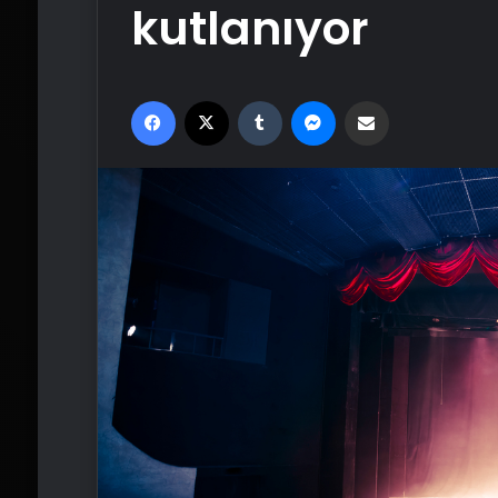
kutlanıyor
Facebook
X
Tumblr
Messenger
Email'den paylaş