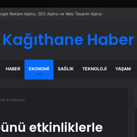
ı Dijital Taşımacılık Yazılımı
Kağıthane Haber
HABER
EKONOMI
SAĞLIK
TEKNOLOJI
YAŞAM
rle kutlanıyor
ünü etkinliklerle