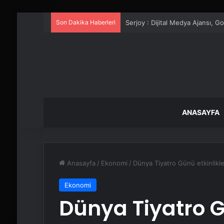
Son Dakika Haberleri
UETDS Nedir ? Uetds.com İle Akıll
ANASAYFA
Anasayfa
/
Ekonomi
/
Dünya Tiyatro Günü etkinlikle
Ekonomi
Dünya Tiyatro G