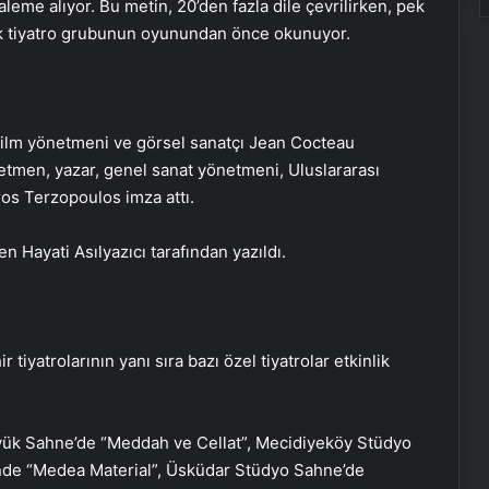
leme alıyor. Bu metin, 20’den fazla dile çevrilirken, pek
k tiyatro grubunun oyunundan önce okunuyor.
, film yönetmeni ve görsel sanatçı Jean Cocteau
önetmen, yazar, genel sanat yönetmeni, Uluslararası
os Terzopoulos imza attı.
en Hayati Asılyazıcı tarafından yazıldı.
iyatrolarının yanı sıra bazı özel tiyatrolar etkinlik
yük Sahne’de “Meddah ve Cellat”, Mecidiyeköy Stüdyo
nde “Medea Material”, Üsküdar Stüdyo Sahne’de