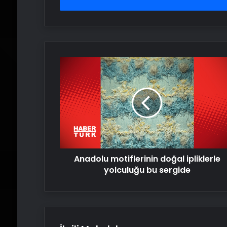
girin
Anadolu
motiflerinin
doğal
ipliklerle
yolculuğu
bu
sergide
Anadolu motiflerinin doğal ipliklerle
yolculuğu bu sergide