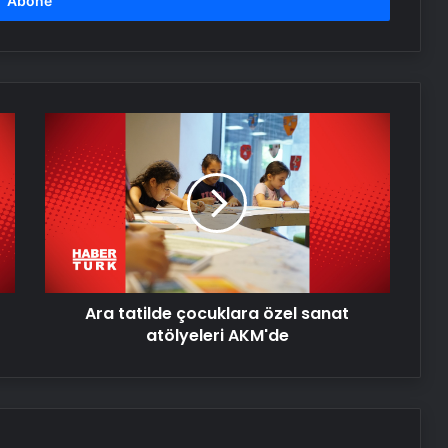
halka saçıldı
Türk musikisinin duayen ismi: Münir
Nurettin Selçuk
Ara
tatilde
çocuklara
Adile Naşit’in yeğeni Naşit Özcan,
özel
hayatını kaybetti
sanat
atölyeleri
AKM'de
Türk tiyatrosunun dev çınarı,
ölürken sahneden tören istemeyen
sanatçı: Muhsin Ertuğrul
Ara tatilde çocuklara özel sanat
atölyeleri AKM'de
Hollanda’da Andy Warhol’un
tablosunun da olduğu 46 sanat
eseri çöpe atıldı
Demi Moore, kendinden emin: