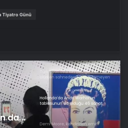
halka saçıldı
 Tiyatro Günü
Türk musikisinin duayen ismi: Münir
Nurettin Selçuk
Adile Naşit’in yeğeni Naşit Özcan,
hayatını kaybetti
Türk tiyatrosunun dev çınarı,
ölürken sahneden tören istemeyen
sanatçı: Muhsin Ertuğrul
Hollanda’da Andy Warhol’un
tablosunun da olduğu 46 sanat
eseri çöpe atıldı
n da
Demi Moore, kendinden emin: