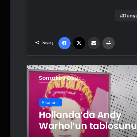
Dünya
Facebook
X
Email'den paylaş
Yaz
Paylaş
Sonrakini Oku
Ekonomi
Hollanda’da Andy
Warhol’un tablosunu