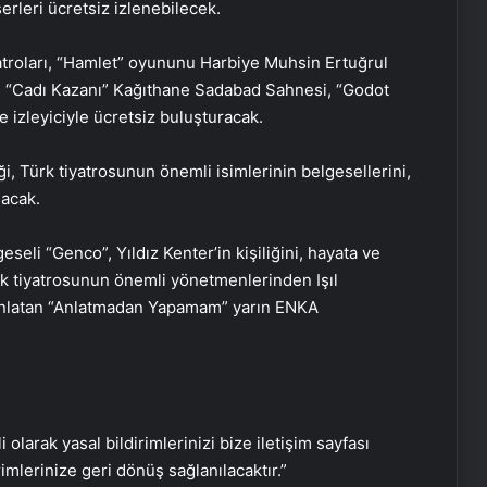
erleri ücretsiz izlenebilecek.
atroları, “Hamlet” oyununu Harbiye Muhsin Ertuğrul
, “Cadı Kazanı” Kağıthane Sadabad Sahnesi, “Godot
izleyiciyle ücretsiz buluşturacak.
 Türk tiyatrosunun önemli isimlerinin belgesellerini,
nacak.
eseli “Genco”, Yıldız Kenter’in kişiliğini, hayata ve
Gladyatörler kenti Stratonikeia’da 2
Türk tiyatrosunun önemli yönetmenlerinden Işıl
bin yıl öncesine ait girlandlı lahit
anlatan “Anlatmadan Yapamam” yarın ENKA
bulundu
Konya’daki Gevele Kalesi turizme
kazandırılacak
i olarak yasal bildirimlerinizi bize iletişim sayfası
Manisa’da 8 ton mesir macunu
rimlerinize geri dönüş sağlanılacaktır.”