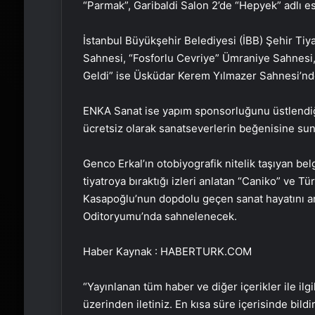
“Parmak”, Garibaldi Salon 2’de “Hepyek” adlı es
İstanbul Büyükşehir Belediyesi (İBB) Şehir Tiy
Sahnesi, “Fosforlu Cevriye” Ümraniye Sahnesi
Geldi” ise Üsküdar Kerem Yılmazer Sahnesi’nde 
ENKA Sanat ise yapım sponsorluğunu üstlendiği,
ücretsiz olarak sanatseverlerin beğenisine su
Genco Erkal’ın otobiyografik nitelik taşıyan belg
tiyatroya bıraktığı izleri anlatan “Caniko” ve 
Kasapoğlu’nun dopdolu geçen sanat hayatını 
Oditoryumu’nda sahnelenecek.
Haber Kaynak : HABERTURK.COM
“Yayınlanan tüm haber ve diğer içerikler ile ilgil
üzerinden iletiniz. En kısa süre içerisinde bildi