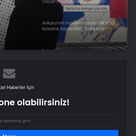
i çöpe
Oscar’ı mutlaka kazanacağım
Ankara’nın modern mirası UNESCO
listesine kaydedildi; Türkiye’nin
listedeki varlık sayısı 80 oldu
Selami Şahin’in hayatı belgeselde
izleyiciyle buluşacak
Gladyatörler kenti Stratonikeia’da 2
bin yıl öncesine ait girlandlı lahit
el Haberler İçin
bulundu
ne olabilirsiniz!
Konya’daki Gevele Kalesi turizme
kazandırılacak
Manisa’da 8 ton mesir macunu