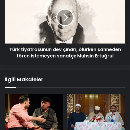
dev
çınarı,
ölürken
sahneden
tören
istemeyen
sanatçı:
Türk tiyatrosunun dev çınarı, ölürken sahneden
Muhsin
Ertuğrul
tören istemeyen sanatçı: Muhsin Ertuğrul
İlgili Makaleler