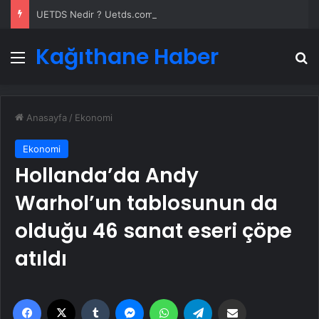
UETDS Nedir ? Uetds.com İle Akıllı Dijital Taşımacılık Yazılımı
Kağıthane Haber
Menü
A
Anasayfa
/
Ekonomi
Ekonomi
Hollanda’da Andy
Warhol’un tablosunun da
olduğu 46 sanat eseri çöpe
atıldı
Facebook
X
Tumblr
Messenger
WhatsApp
Telegram
Email'den paylaş