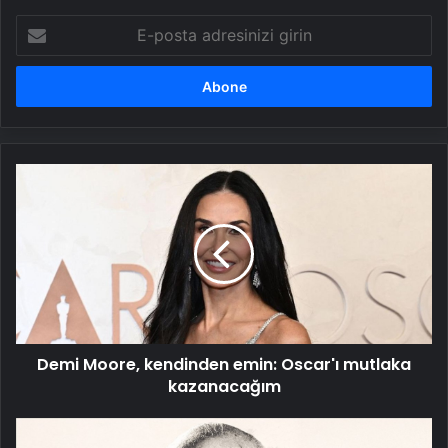
E-
posta
adresinizi
girin
Demi
Moore,
kendinden
emin:
Oscar'ı
mutlaka
kazanacağım
Demi Moore, kendinden emin: Oscar'ı mutlaka
kazanacağım
Türk
tiyatrosunun