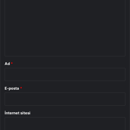
Y
o
r
u
m
*
Ad
*
E-posta
*
İnternet sitesi