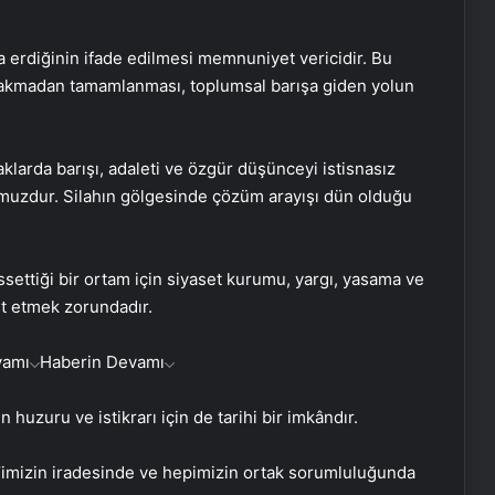
 erdiğinin ifade edilmesi memnuniyet vericidir. Bu
ırakmadan tamamlanması, toplumsal barışa giden yolun
klarda barışı, adaleti ve özgür düşünceyi istisnasız
muzdur. Silahın gölgesinde çözüm arayışı dün olduğu
settiği bir ortam için siyaset kurumu, yargı, yasama ve
et etmek zorundadır.
vamı
Haberin Devamı
huzuru ve istikrarı için de tarihi bir imkândır.
is’imizin iradesinde ve hepimizin ortak sorumluluğunda