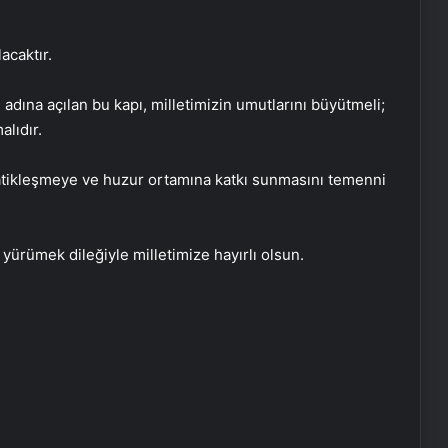
acaktır.
adına açılan bu kapı, milletimizin umutlarını büyütmeli;
lıdır.
atikleşmeye ve huzur ortamına katkı sunmasını temenni
a yürümek dileğiyle milletimize hayırlı olsun.
Yılmaz Özdil hakkında soruşturma
başlatıldı
Bakan Şimşek’ten ‘Terörsüz Türkiye’
mesajı: Büyüme potansiyelini
artıracaktır