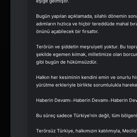
eşiğe gelmiştir.
Bugün yapılan açıklamada, silahlı dönemin sona
adımların hızlıca ve hiçbir tereddüde mahal b
önünü açabilecek bir fırsattır.
Terörün ve şiddetin meşruiyeti yoktur. Bu topra
şekilde egemen kılmak, milletimize olan borcu
gibi bugün de hükümsüzdür.
Halkın her kesiminin kendini emin ve onurlu his
yürütme erkleriyle birlikte sorumlulukla harek
Haberin Devamı
Haberin Devamı
Haberin De
Bu süreç sadece Türkiye’nin değil, tüm bölgenin 
Terörsüz Türkiye, halkımızın katılımıyla, Mecl