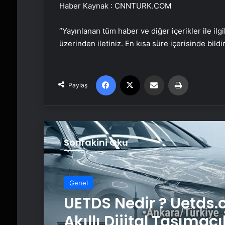
Haber Kaynak : CNNTURK.COM
“Yayınlanan tüm haber ve diğer içerikler ile ilgil
üzerinden iletiniz. En kısa süre içerisinde bildi
Facebook
X
Email'den paylaş
Yaz
Paylaş
Sonrakini Oku
Genel
UETDS Nedir ? Uetds.
Akıllı Dijital Taşımacı