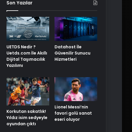
Son Yazılar
UETDS Nedir ?
Datahost İle
Uetds.com İle Akıllı
Güvenilir Sunucu
Dijital Taşımacılık
Hizmetleri
Yazılımı
Lionel Messi’nin
Korkutan sakatlık!
favori golü sanat
Yıldız isim sedyeyle
eseri oluyor
oyundan çıktı