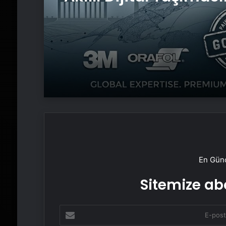
Yazılımı
En Günc
Sitemize abo
E-
posta