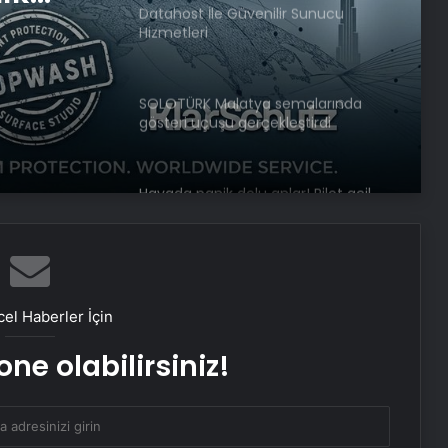
Datahost İle Güvenilir Sunucu
Hizmetleri
SOLOTÜRK Malatya semalarında
gösteri uçuşu gerçekleştirdi
Havada panik dolu anlar! Pilot acil
durum deklare etti
Yılmaz Özdil hakkında soruşturma
başlatıldı
el Haberler İçin
ne olabilirsiniz!
Bakan Şimşek’ten ‘Terörsüz Türkiye’
mesajı: Büyüme potansiyelini
artıracaktır