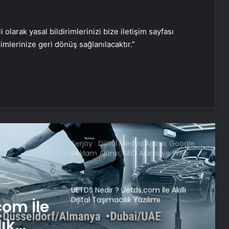
DEM Parti’de fesih açıklaması
sonrası MYK toplandı
i olarak yasal bildirimlerinizi bize iletişim sayfası
rimlerinize geri dönüş sağlanılacaktır.”
Cumhurbaşkanı Erdoğan’dan
Hemşireler Günü mesajı
İHA saldırısına uğrayan
“Conscience” gemisindeki 6 Türk
vatandaşı ülkeye döndü
Serjoy : Dijital Medya Ajansı, Google
Reklam Ajansı, SEO Ajansı ve Web
Tasarım Ajansı
UETDS Nedir ? Uetds.com İle Akıllı
Dijital Taşımacılık Yazılımı
com İle
lık