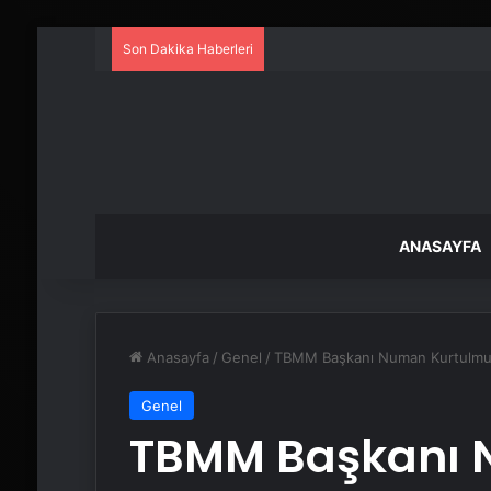
Son Dakika Haberleri
ANASAYFA
Anasayfa
/
Genel
/
TBMM Başkanı Numan Kurtulmuş P
Genel
TBMM Başkanı 