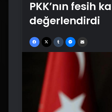
PKK’nın fesih ka
değerlendirdi
Facebook
X
Tumblr
Messenger
Email'den paylaş