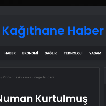
Kağıthane Haber
HABER
EKONOMI
SAĞLIK
TEKNOLOJI
YAŞAM
KK’nın fesih kararını değerlendirdi
Numan Kurtulmuş