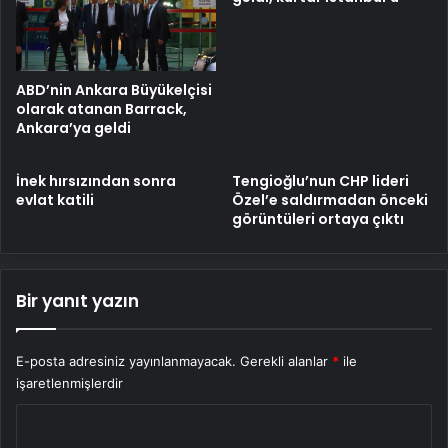
ABD’nin Ankara Büyükelçisi
olarak atanan Barrack,
Ankara’ya geldi
İnek hırsızından sonra
Tengioğlu’nun CHP lideri
evlat katili
Özel’e saldırmadan önceki
görüntüleri ortaya çıktı
Bir yanıt yazın
E-posta adresiniz yayınlanmayacak.
Gerekli alanlar
*
ile
işaretlenmişlerdir
Y