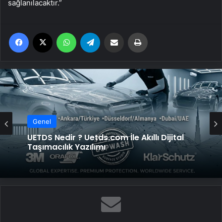
sağlanılacaktır.”
Facebook
X
WhatsApp
Telegram
Email'den paylaş
Yaz
Genel
UETDS Nedir ? Uetds.com İle Akıllı Dijital
Taşımacılık Yazılımı