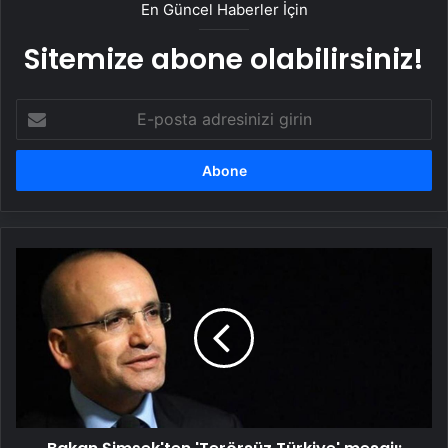
En Güncel Haberler İçin
Sitemize abone olabilirsiniz!
E-
posta
adresinizi
girin
Bakan
Şimşek'ten
'Terörsüz
Türkiye'
mesajı:
Büyüme
potansiyelini
artıracaktır