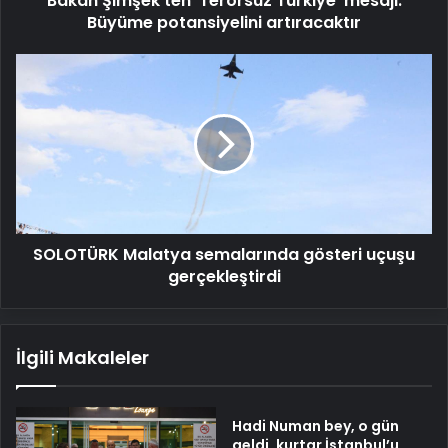
Bakan Şimşek'ten 'Terörsüz Türkiye' mesajı:
Büyüme potansiyelini artıracaktır
SOLOTÜRK
Malatya
semalarında
gösteri
uçuşu
gerçekleştirdi
SOLOTÜRK Malatya semalarında gösteri uçuşu
gerçekleştirdi
İlgili Makaleler
Hadi Numan bey, o gün
geldi, kurtar İstanbul’u