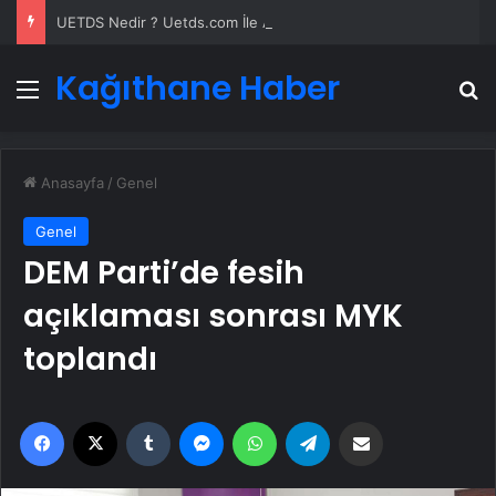
UETDS Nedir ? Uetds.com İle Akıllı Dijital Taşımacılık Yazılımı
Kağıthane Haber
Menü
A
Anasayfa
/
Genel
Genel
DEM Parti’de fesih
açıklaması sonrası MYK
toplandı
Facebook
X
Tumblr
Messenger
WhatsApp
Telegram
Email'den paylaş