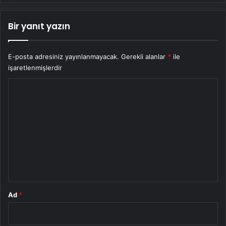
Bir yanıt yazın
E-posta adresiniz yayınlanmayacak.
Gerekli alanlar
*
ile
işaretlenmişlerdir
Y
o
r
u
m
*
Ad
*