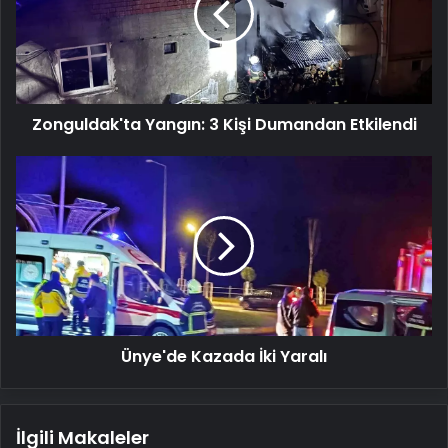
Dumandan
Etkilendi
Zonguldak'ta Yangın: 3 Kişi Dumandan Etkilendi
Ünye'de
Kazada
İki
Yaralı
Ünye'de Kazada İki Yaralı
İlgili Makaleler