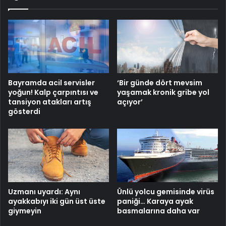
Bayramda acil servisler
‘Bir günde dört mevsim
yoğun! Kalp çarpıntısı ve
yaşamak kronik gribe yol
tansiyon atakları artış
açıyor’
gösterdi
Uzmanı uyardı: Aynı
Ünlü yolcu gemisinde virüs
ayakkabıyı iki gün üst üste
paniği… Karaya ayak
giymeyin
basmalarına daha var