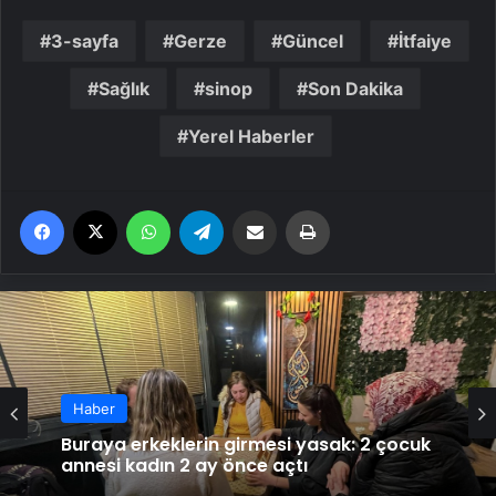
3-sayfa
Gerze
Güncel
İtfaiye
Sağlık
sinop
Son Dakika
Yerel Haberler
Facebook
X
WhatsApp
Telegram
Email'den paylaş
Yaz
Haber
Buraya erkeklerin girmesi yasak: 2 çocuk
annesi kadın 2 ay önce açtı