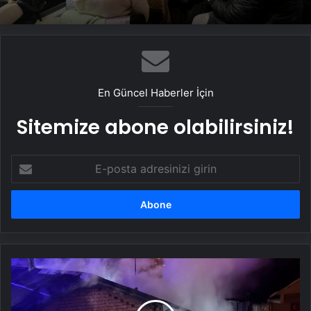
En Güncel Haberler İçin
Sitemize abone olabilirsiniz!
E-
posta
adresinizi
girin
Zonguldak'ta
Yangın:
3
Kişi