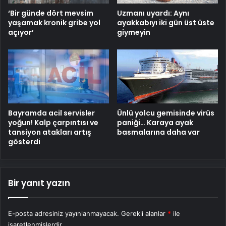
‘Bir günde dört mevsim
Uzmanı uyardı: Aynı
yaşamak kronik gribe yol
ayakkabıyı iki gün üst üste
açıyor’
giymeyin
Bayramda acil servisler
Ünlü yolcu gemisinde virüs
yoğun! Kalp çarpıntısı ve
paniği… Karaya ayak
tansiyon atakları artış
basmalarına daha var
gösterdi
Bir yanıt yazın
E-posta adresiniz yayınlanmayacak.
Gerekli alanlar
*
ile
işaretlenmişlerdir