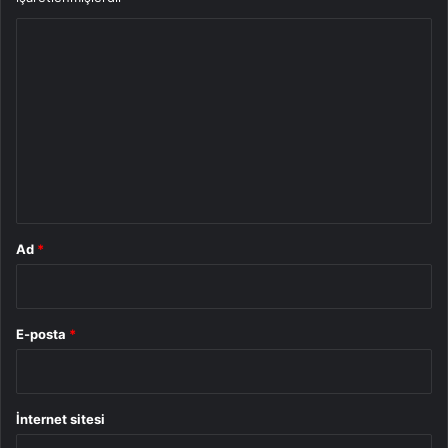
Y
o
r
u
m
*
Ad
*
E-posta
*
İnternet sitesi