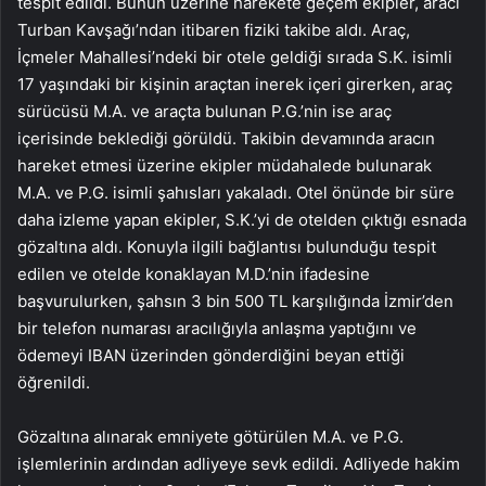
tespit edildi. Bunun üzerine harekete geçem ekipler, aracı
Turban Kavşağı’ndan itibaren fiziki takibe aldı. Araç,
İçmeler Mahallesi’ndeki bir otele geldiği sırada S.K. isimli
17 yaşındaki bir kişinin araçtan inerek içeri girerken, araç
sürücüsü M.A. ve araçta bulunan P.G.’nin ise araç
içerisinde beklediği görüldü. Takibin devamında aracın
hareket etmesi üzerine ekipler müdahalede bulunarak
M.A. ve P.G. isimli şahısları yakaladı. Otel önünde bir süre
daha izleme yapan ekipler, S.K.’yi de otelden çıktığı esnada
gözaltına aldı. Konuyla ilgili bağlantısı bulunduğu tespit
edilen ve otelde konaklayan M.D.’nin ifadesine
başvurulurken, şahsın 3 bin 500 TL karşılığında İzmir’den
bir telefon numarası aracılığıyla anlaşma yaptığını ve
ödemeyi IBAN üzerinden gönderdiğini beyan ettiği
öğrenildi.
Gözaltına alınarak emniyete götürülen M.A. ve P.G.
işlemlerinin ardından adliyeye sevk edildi. Adliyede hakim