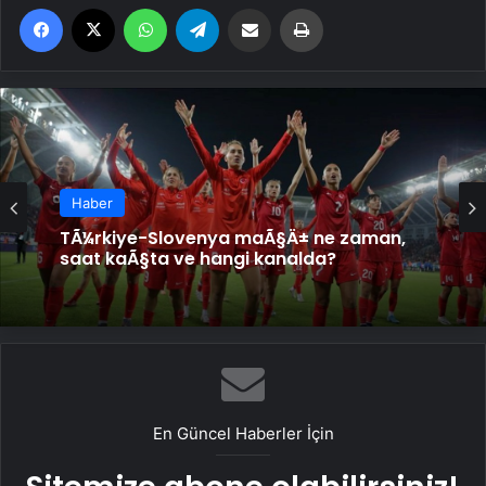
Facebook
X
WhatsApp
Telegram
Email'den paylaş
Yaz
Haber
TÃ¼rkiye-Slovenya maÃ§Ä± ne zaman,
saat kaÃ§ta ve hangi kanalda?
En Güncel Haberler İçin