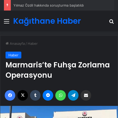
Yılmaz Özdil hakkında soruşturma başlatıldı
Kağıthane Haber
Menü
A
Anasayfa
/
Haber
Haber
Marmaris’te Fuhşa Zorlama
Operasyonu
Facebook
X
Tumblr
Messenger
WhatsApp
Telegram
Email'den paylaş