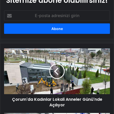
Sitemize abone olabilirsiniz!
E-
posta
adresinizi
girin
Çorum'da
Kadınlar
Lokali
Anneler
Günü'nde
Açılıyor
Çorum'da Kadınlar Lokali Anneler Günü'nde
Açılıyor