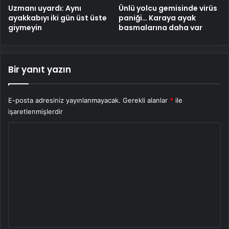
Uzmanı uyardı: Aynı
Ünlü yolcu gemisinde virüs
ayakkabıyı iki gün üst üste
paniği… Karaya ayak
giymeyin
basmalarına daha var
Bir yanıt yazın
E-posta adresiniz yayınlanmayacak.
Gerekli alanlar
*
ile
işaretlenmişlerdir
Y
o
r
u
m
*