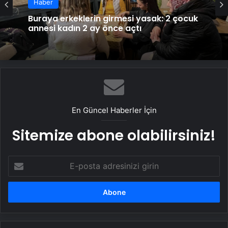
Haber
Buraya erkeklerin girmesi yasak: 2 çocuk
annesi kadın 2 ay önce açtı
En Güncel Haberler İçin
Sitemize abone olabilirsiniz!
E-
posta
adresinizi
girin