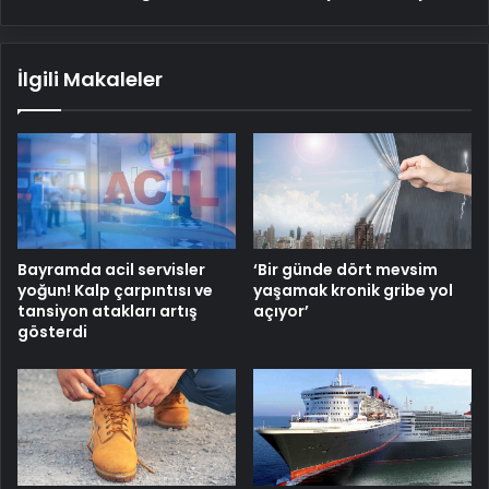
İlgili Makaleler
Bayramda acil servisler
‘Bir günde dört mevsim
yoğun! Kalp çarpıntısı ve
yaşamak kronik gribe yol
tansiyon atakları artış
açıyor’
gösterdi