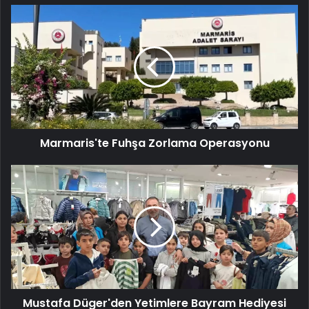
Marmaris'te
Fuhşa
Zorlama
Operasyonu
Marmaris'te Fuhşa Zorlama Operasyonu
Mustafa
Düger'den
Yetimlere
Bayram
Hediyesi
Mustafa Düger'den Yetimlere Bayram Hediyesi