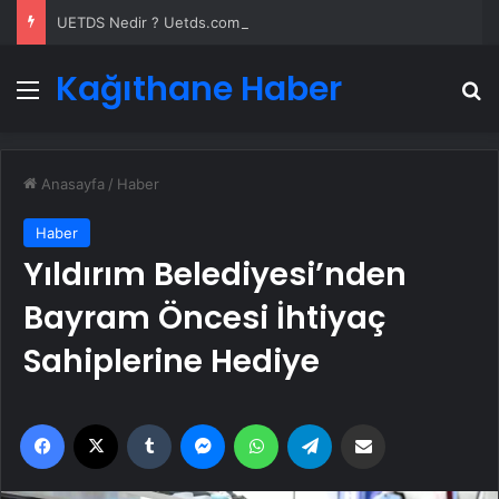
UETDS Nedir ? Uetds.com İle Akıllı Dijital Taşımacılık Yazılımı
Kağıthane Haber
Menü
A
Anasayfa
/
Haber
Haber
Yıldırım Belediyesi’nden
Bayram Öncesi İhtiyaç
Sahiplerine Hediye
Facebook
X
Tumblr
Messenger
WhatsApp
Telegram
Email'den paylaş