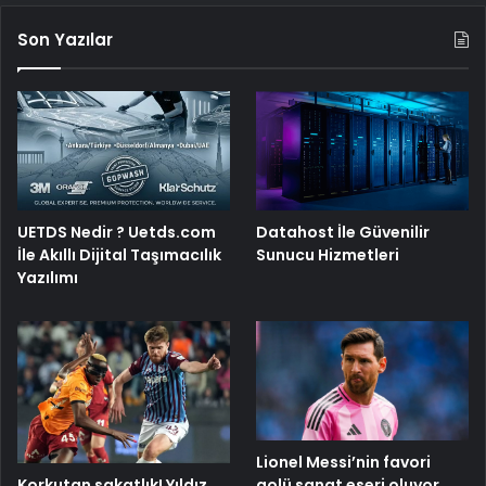
Son Yazılar
UETDS Nedir ? Uetds.com
Datahost İle Güvenilir
İle Akıllı Dijital Taşımacılık
Sunucu Hizmetleri
Yazılımı
Lionel Messi’nin favori
Korkutan sakatlık! Yıldız
golü sanat eseri oluyor