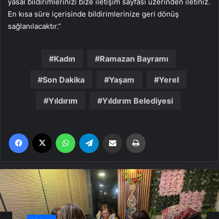
yasal bildirimlerinizi bize iletişim sayfası üzerinden iletiniz.
En kısa süre içerisinde bildirimlerinize geri dönüş
sağlanılacaktır.”
Kadın
Ramazan Bayramı
Son Dakika
Yaşam
Yerel
Yıldırım
Yıldırım Belediyesi
Facebook
X
WhatsApp
Telegram
Email'den paylaş
Yaz