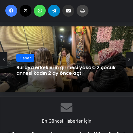
Facebook
X
WhatsApp
Telegram
Email'den paylaş
Yaz
Haber
Afganistan’ın yasaklı gücü: Kadınlar
ülkeyi ayakta tutuyor
En Güncel Haberler İçin