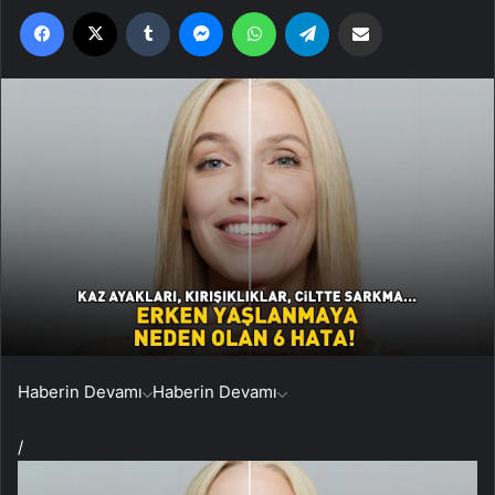
Facebook
X
Tumblr
Messenger
WhatsApp
Telegram
Email'den paylaş
Haberin Devamı
Haberin Devamı
/