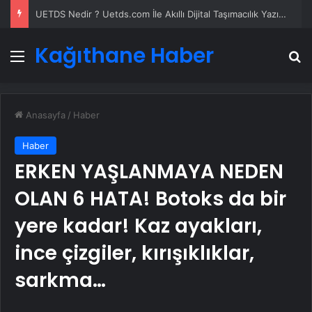
UETDS Nedir ? Uetds.com İle Akıllı Dijital Taşımacılık Yazılımı
Kağıthane Haber
Menü
A
Anasayfa
/
Haber
Haber
ERKEN YAŞLANMAYA NEDEN
OLAN 6 HATA! Botoks da bir
yere kadar! Kaz ayakları,
ince çizgiler, kırışıklıklar,
sarkma…