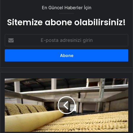
En Güncel Haberler İçin
Sitemize abone olabilirsiniz!
E-
posta
adresinizi
girin
Oba
Makarna
halka
açılıyor