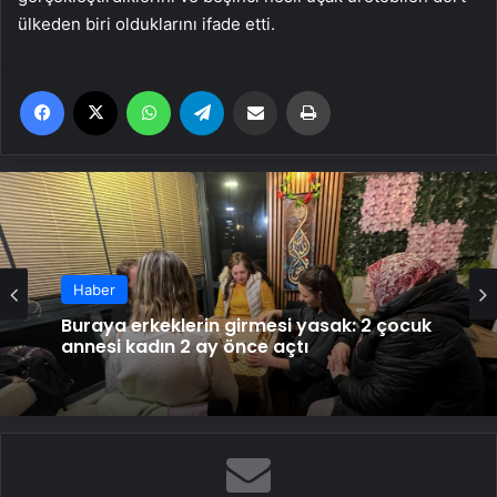
ülkeden biri olduklarını ifade etti.
Facebook
X
WhatsApp
Telegram
Email'den paylaş
Yaz
Haber
Buraya erkeklerin girmesi yasak: 2 çocuk
annesi kadın 2 ay önce açtı