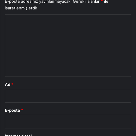
E-posta adresiniz yayınlanmayacak.
Gerekli alanlar
*
ile
işaretlenmişlerdir
Y
o
r
u
m
*
Ad
*
E-posta
*