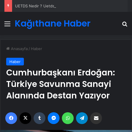
UETDS Nedir ? Uetds.com İle Akıllı Dijital Taşımacılık Yazılımı
Kağıthane Haber
Menü
A
Anasayfa
/
Haber
Haber
Cumhurbaşkanı Erdoğan:
Türkiye Savunma Sanayi
Alanında Destan Yazıyor
Facebook
X
Tumblr
Messenger
WhatsApp
Telegram
Email'den paylaş