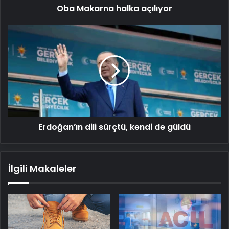
Oba Makarna halka açılıyor
Erdoğan’ın
dili
sürçtü,
kendi
de
güldü
Erdoğan’ın dili sürçtü, kendi de güldü
İlgili Makaleler