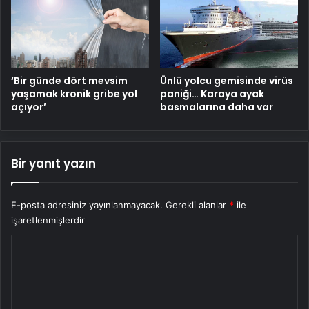
‘Bir günde dört mevsim
Ünlü yolcu gemisinde virüs
yaşamak kronik gribe yol
paniği… Karaya ayak
açıyor’
basmalarına daha var
Bir yanıt yazın
E-posta adresiniz yayınlanmayacak.
Gerekli alanlar
*
ile
işaretlenmişlerdir
Y
o
r
u