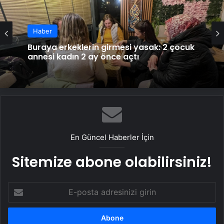
Haber
Buraya erkeklerin girmesi yasak: 2 çocuk
annesi kadın 2 ay önce açtı
En Güncel Haberler İçin
Sitemize abone olabilirsiniz!
E-
posta
adresinizi
girin