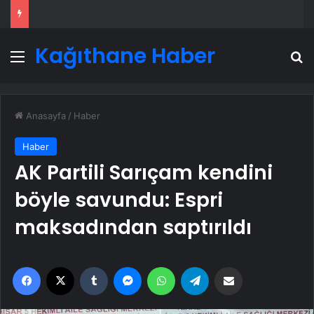
Kağıthane Haber
Menü
A
Anasayfa
/
Haber
Haber
AK Partili Sarıçam kendini
böyle savundu: Espri
maksadından saptırıldı
Facebook
X
Tumblr
Messenger
WhatsApp
Telegram
Email'den paylaş