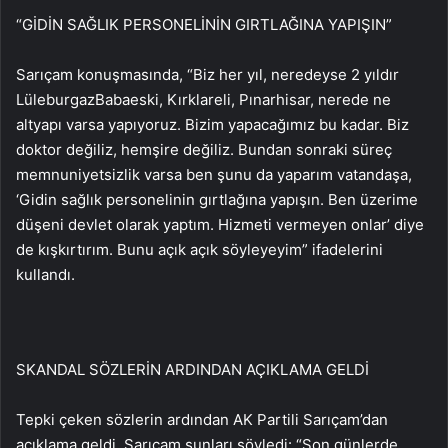
“GİDİN SAĞLIK PERSONELİNİN GIRTLAĞINA YAPIŞIN”
Sarıçam konuşmasında, “Biz her yıl, neredeyse 2 yıldır
LüleburgazBabaeski, Kırklareli, Pınarhisar, nerede ne
altyapı varsa yapıyoruz. Bizim yapacağımız bu kadar. Biz
doktor değiliz, hemşire değiliz. Bundan sonraki süreç
memnuniyetsizlik varsa ben şunu da yaparım vatandaşa,
‘Gidin sağlık personelinin gırtlağına yapışın. Ben üzerime
düşeni devlet olarak yaptım. Hizmeti vermeyen onlar’ diye
de kışkırtırım. Bunu açık açık söyleyeyim” ifadelerini
kullandı.
SKANDAL SÖZLERİN ARDINDAN AÇIKLAMA GELDİ
Tepki çeken sözlerin ardından AK Partili Sarıçam’dan
açıklama geldi. Sarıçam şunları söyledi: “Son günlerde