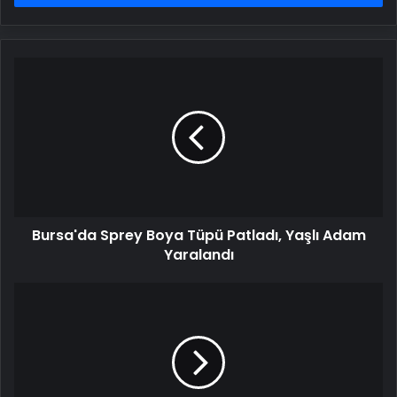
Bursa'da
Sprey
Boya
Tüpü
Patladı,
Yaşlı
Adam
Yaralandı
Bursa'da Sprey Boya Tüpü Patladı, Yaşlı Adam
Yaralandı
Bodrum
FK
7
maÃ§lÄ±k
galibiyet
hasretine