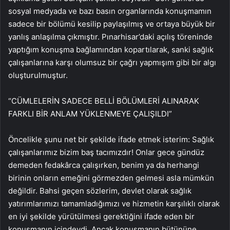
sosyal medyada ve bazı basın organlarında konuşmamın
sadece bir bölümü kesilip paylaşılmış ve ortaya büyük bir
yanlış anlaşılma çıkmıştır. Pınarhisar’daki açılış töreninde
yaptığım konuşma bağlamından kopartılarak, sanki sağlık
çalışanlarına karşı olumsuz bir çağrı yapmışım gibi bir algı
oluşturulmuştur.
“CÜMLELERİN SADECE BELLİ BÖLÜMLERİ ALINARAK
FARKLI BİR ANLAM YÜKLENMEYE ÇALIŞILDI”
Öncelikle şunu net bir şekilde ifade etmek isterim: Sağlık
çalışanlarımız bizim baş tacımızdır! Onlar gece gündüz
demeden fedakârca çalışırken, benim ya da herhangi
birinin onların emeğini görmezden gelmesi asla mümkün
değildir. Bahsi geçen sözlerim, devlet olarak sağlık
yatırımlarımızı tamamladığımızı ve hizmetin karşılıklı olarak
en iyi şekilde yürütülmesi gerektiğini ifade eden bir
konuşmanın içindeydi. Ancak konuşmanın bütününe