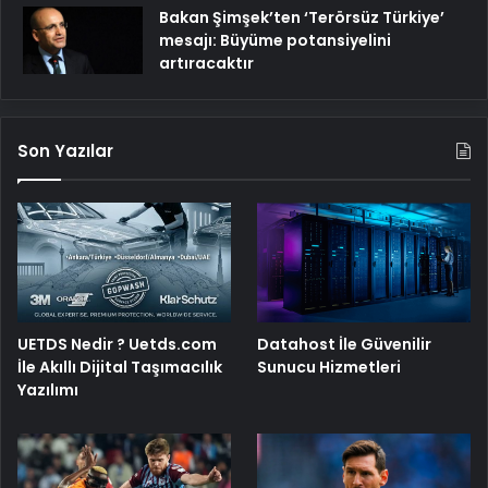
Bakan Şimşek’ten ‘Terörsüz Türkiye’
mesajı: Büyüme potansiyelini
artıracaktır
Son Yazılar
UETDS Nedir ? Uetds.com
Datahost İle Güvenilir
İle Akıllı Dijital Taşımacılık
Sunucu Hizmetleri
Yazılımı