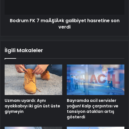
son
verdi
Bodrum FK 7 maÃ§lÄ±k galibiyet hasretine son
verdi
İlgili Makaleler
Uzmanı uyardı: Aynı
Bayramda acil servisler
ayakkabıyı iki gün üst üste
yoğun! Kalp çarpıntısı ve
giymeyin
tansiyon atakları artış
gösterdi