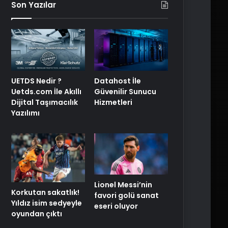
Son Yazılar
UETDS Nedir ?
Datahost İle
Uetds.com İle Akıllı
Güvenilir Sunucu
Dijital Taşımacılık
Hizmetleri
Yazılımı
Lionel Messi’nin
Korkutan sakatlık!
favori golü sanat
Yıldız isim sedyeyle
eseri oluyor
oyundan çıktı