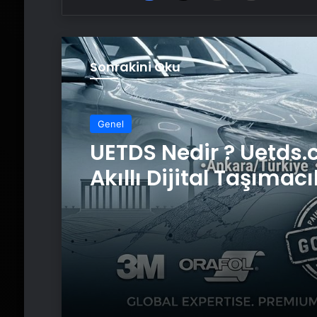
Sonrakini Oku
Genel
UETDS Nedir ? Uetds.
Akıllı Dijital Taşımacı
Yazılımı