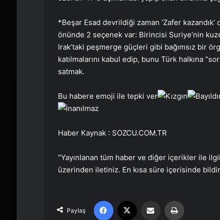
*Beşar Esad devrildiği zaman ‘Zafer kazandık’ 
önünde 2 seçenek var: Birincisi Suriye’nin kuze
Irak’taki peşmerge güçleri gibi bağımsız bir ör
katılmalarını kabul edip, bunu Türk halkına “s
satmak.
Bu habere emoji ile tepki ver
Haber Kaynak : SOZCU.COM.TR
“Yayınlanan tüm haber ve diğer içerikler ile ilgil
üzerinden iletiniz. En kısa süre içerisinde bildi
Facebook
X
Email'den paylaş
Yaz
Paylaş