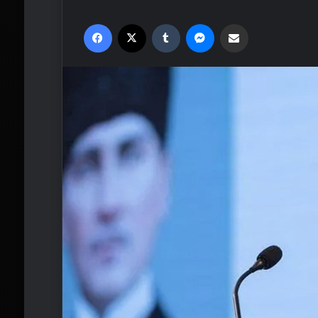
Facebook
X
Tumblr
Messenger
Email'den paylaş