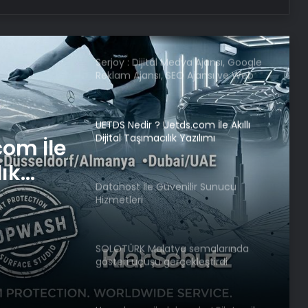
Cumhurbaşkanı Erdoğan’dan
Hemşireler Günü mesajı
Serjoy : Dijital Medya Ajansı, Google
Reklam Ajansı, SEO Ajansı ve Web
Tasarım Ajansı
UETDS Nedir ? Uetds.com İle Akıllı
Dijital Taşımacılık Yazılımı
com İle
lık
Datahost İle Güvenilir Sunucu
Hizmetleri
SOLOTÜRK Malatya semalarında
gösteri uçuşu gerçekleştirdi