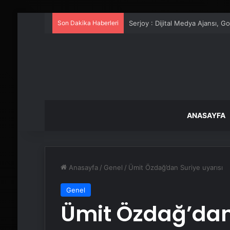
Son Dakika Haberleri
UETDS Nedir ? Uetds.com İle Akıll
ANASAYFA
Anasayfa
/
Genel
/
Ümit Özdağ’dan Suriye uyarısı
Genel
Ümit Özdağ’dan 