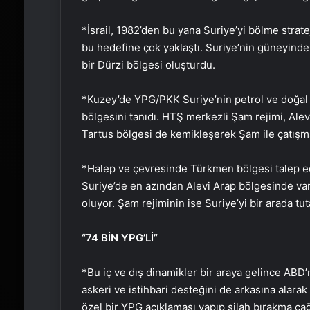
*İsrail, 1982’den bu yana Suriye’yi bölme strate
bu hedefine çok yaklaştı. Suriye’nin güneyindek
bir Dürzi bölgesi oluşturdu.
*Kuzey’de YPG/PKK Suriye’nin petrol ve doğal 
bölgesini tanıdı. HTŞ merkezli Şam rejimi, Alev
Tartus bölgesi de kemikleşerek Şam ile çatışm
*Halep ve çevresinde Türkmen bölgesi talep ed
Suriye’de en azından Alevi Arap bölgesinde var
oluyor. Şam rejiminin ise Suriye’yi bir arada tu
“74 BİN YPG’Lİ”
*Bu iç ve dış dinamikler bir araya gelince ABD’nin
askeri ve istihbari desteğini de arkasına alarak
özel bir YPG açıklaması yapıp silah bırakma çağ