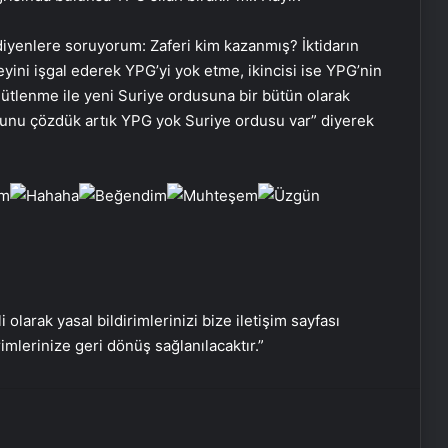
diyenlere soruyorum: Zaferi kim kazanmış? İktidarın
yini işgal ederek YPG’yi yok etme, ikincisi ise YPG’nin
Yılmaz Özdil hakkında soruşturma
gütlenme ile yeni Suriye ordusuna bir bütün olarak
başlatıldı
orunu çözdük artık YPG yok Suriye ordusu var” diyerek
Bakan Şimşek’ten ‘Terörsüz Türkiye’
mesajı: Büyüme potansiyelini
artıracaktır
DEM Parti’de fesih açıklaması
sonrası MYK toplandı
i olarak yasal bildirimlerinizi bize iletişim sayfası
rimlerinize geri dönüş sağlanılacaktır.”
TBMM Başkanı Numan Kurtulmuş
PKK’nın fesih kararını değerlendirdi