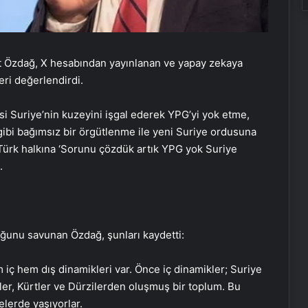
it Özdağ, X hesabından yayınlanan ve yapay zekaya
eri değerlendirdi.
si Suriye’nin kuzeyini işgal ederek YPG’yi yok etme,
 gibi bağımsız bir örgütlenme ile yeni Suriye ordusuna
u Türk halkına ‘Sorunu çözdük artık YPG yok Suriye
ı.
uğunu savunan Özdağ, şunları kaydetti:
 iç hem dış dinamikleri var. Önce iç dinamikler; Suriye
ler, Kürtler ve Dürzilerden oluşmuş bir toplum. Bu
elerde yaşıyorlar.