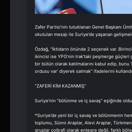
Zafer Partisi’nin tutuklanan Genel Başkanı Üm
okutulan mesajı ile Suriye’de yaşanan gelişmel
Özdağ, “İktidarın önünde 2 seçenek var. Birinci
ikincisi ise YPG’nin Irak’taki peşmerge güçleri
bir bütün olarak katılmalarını kabul edip, bun
ordusu var’ diyerek satmak” ifadelerini kulland
“ZAFERİ KİM KAZANMIŞ”
Suriye’nin “bölünme ve iç savaş” eşiğinde old
*Suriye’de yeni bir iç savaş ve bölünmenin hem
toplumu, Sünni Araplar, Alevi Araplar, Türkmen
gruplar coğrafi olarak entegre değil, farklı bölg