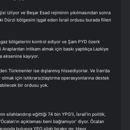
jisi izliyor ve Beşar Esad rejiminin yıkılmasından sonra
i Dürzi bölgesini işgal eden İsrail ordusu burada fiilen
gaz bölgelerini kontrol ediyor ve Şam PYD özerk
i Araplardan intikam almak için baskı yaptıkça Lazkiye
a eksenine kayıyor.
en Türkmenler ise dışlanmış hissediyorlar. Ve İran’da
 olmak için istikrarsızlaştırma operasyonlarına destek
tabilecek bir ordusu yok.
 silahlandırıp eğittiği 74 bin YPG’li, İsrail’in politik,
 ‘Öcalan’ın açıklaması beni bağlamıyor’ diyor. Öcalan
rısında bulunsa YPG silah bırakır mı: Hayır.