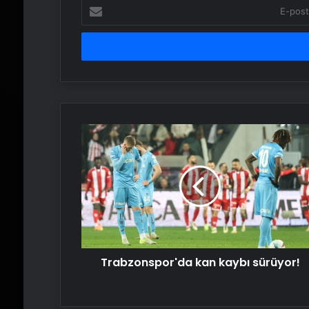
E-
posta
adresinizi
girin
Trabzonspor'da
kan
kaybı
sürüyor!
Trabzonspor'da kan kaybı sürüyor!