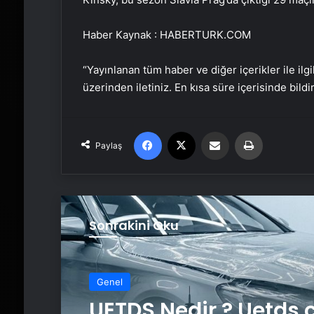
Haber Kaynak : HABERTURK.COM
“Yayınlanan tüm haber ve diğer içerikler ile ilgil
üzerinden iletiniz. En kısa süre içerisinde bildi
Facebook
X
Email'den paylaş
Yaz
Paylaş
Sonrakini Oku
Genel
UETDS Nedir ? Uetds.