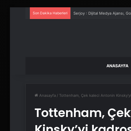
Son Dakika Haberleri
UETDS Nedir ? Uetds.com İle Akıll
ANASAYFA
Anasayfa
/
Tottenham, Çek kaleci Antonin Kinsky’y
Tottenham, Çek 
Kinsky’yi kadro