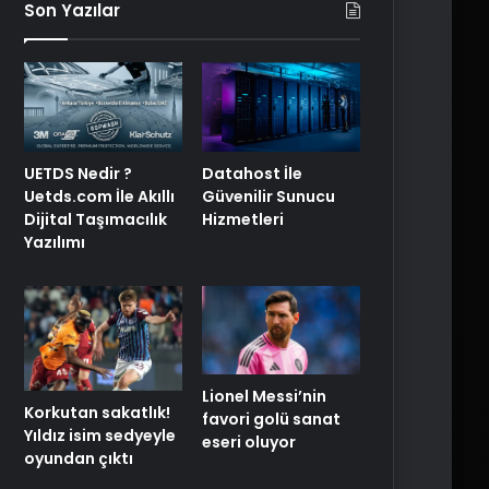
Son Yazılar
UETDS Nedir ?
Datahost İle
Uetds.com İle Akıllı
Güvenilir Sunucu
Dijital Taşımacılık
Hizmetleri
Yazılımı
Lionel Messi’nin
Korkutan sakatlık!
favori golü sanat
Yıldız isim sedyeyle
eseri oluyor
oyundan çıktı