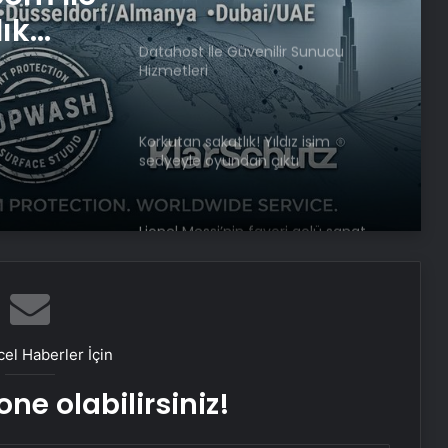
lık
Datahost İle Güvenilir Sunucu
Hizmetleri
Korkutan sakatlık! Yıldız isim
sedyeyle oyundan çıktı
Lionel Messi’nin favori golü sanat
eseri oluyor
Anadolu Efes, erteleme maçında
Karşıyaka’yı yendi
el Haberler İçin
ne olabilirsiniz!
Galatasaray’a geri döndü!
Kocaelispor, Batuhan Şen’le yolları