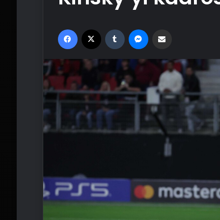
Facebook
X
Tumblr
Messenger
Email'den paylaş