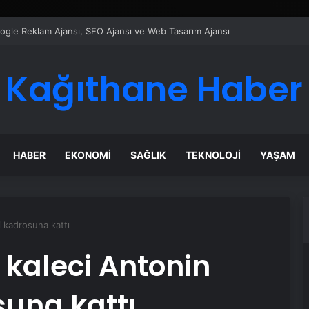
ı Dijital Taşımacılık Yazılımı
Kağıthane Haber
HABER
EKONOMI
SAĞLIK
TEKNOLOJI
YAŞAM
i kadrosuna kattı
kaleci Antonin
suna kattı