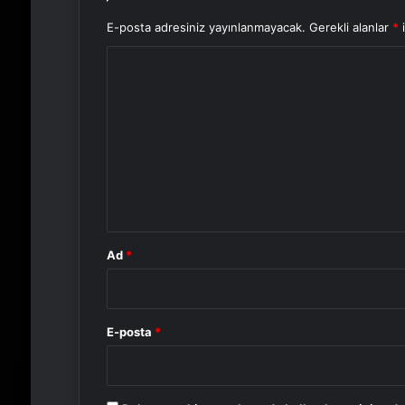
E-posta adresiniz yayınlanmayacak.
Gerekli alanlar
*
i
Y
o
r
u
m
*
Ad
*
E-posta
*