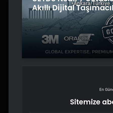
Akıllı Dijital Taşımacı
Yazılımı
En Günc
Sitemize abo