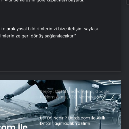
İbrahim Hacıosmanoğlu, final maçı
öncesinde horon oynadı
i olarak yasal bildirimlerinizi bize iletişim sayfası
rimlerinize geri dönüş sağlanılacaktır.”
Dursun Özbek ve Ertuğrul Doğan
dostluk yemeğinde bir arada
Geri mi dönüyor? İsmail Kartal’dan
Fenerbahçe açıklaması
Serjoy : Dijital Medya Ajansı, Google
Reklam Ajansı, SEO Ajansı ve Web
Tasarım Ajansı
UETDS Nedir ? Uetds.com İle Akıllı
Dijital Taşımacılık Yazılımı
com İle