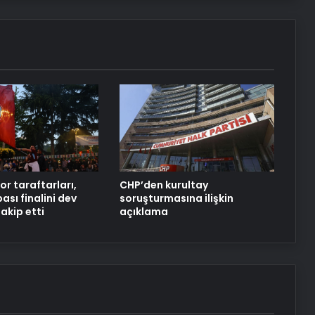
Datahost İle Güvenilir Sunucu
Hizmetleri
Korkutan sakatlık! Yıldız isim
sedyeyle oyundan çıktı
Lionel Messi’nin favori golü sanat
eseri oluyor
r taraftarları,
CHP’den kurultay
ası finalini dev
soruşturmasına ilişkin
akip etti
açıklama