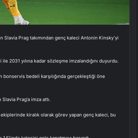
ın Slavia Prag takımından genç kaleci Antonin Kinsky’yi
i ile 2031 yılına kadar sözleşme imzalandığını duyurdu.
in bonservis bedeli karşılığında gerçekleştiği öne
Anadolu Efes, erteleme maçında
Slavia Prag’a imza attı.
Karşıyaka’yı yendi
ekiplerinde kiralık olarak görev yapan genç kaleci, bu
Galatasaray’a geri döndü!
Kocaelispor, Batuhan Şen’le yolları
ayırdı
n 14’ünde kalesini gole kapatmayı başardı.