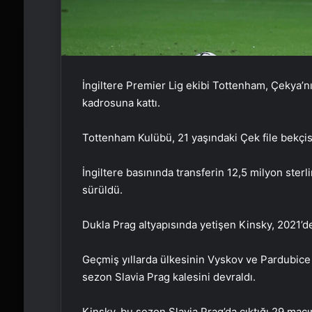
İngiltere Premier Lig ekibi Tottenham, Çekya’n
kadrosuna kattı.
Tottenham Kulübü, 21 yaşındaki Çek file bekçis
İngiltere basınında transferin 12,5 milyon sterl
sürüldü.
Dukla Prag altyapısında yetişen Kinsky, 2021’de 
Geçmiş yıllarda ülkesinin Vyskov ve Pardubice 
sezon Slavia Prag kalesini devraldı.
Kinsky, bu sezon Slavia Prag’da çıktığı 29 maçı