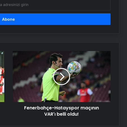
ayırdı
İbrahim Hacıosmanoğlu, final maçı
öncesinde horon oynadı
Dursun Özbek ve Ertuğrul Doğan
dostluk yemeğinde bir arada
Fenerbahçe-
Hatayspor
maçının
Geri mi dönüyor? İsmail Kartal’dan
Fenerbahçe açıklaması
VAR'ı
belli
oldu!
Serjoy : Dijital Medya Ajansı, Google
Reklam Ajansı, SEO Ajansı ve Web
Tasarım Ajansı
Fenerbahçe-Hatayspor maçının
VAR'ı belli oldu!
UETDS Nedir ? Uetds.com İle Akıllı
Dijital Taşımacılık Yazılımı