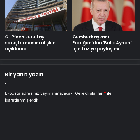
CHP’den kurultay
Cumhurbaşkanı
soruşturmasına ilişkin
Erdoğan’dan ‘Balık Ayhan’
açıklama
için taziye paylaşımı
Bir yanıt yazın
E-posta adresiniz yayınlanmayacak.
Gerekli alanlar
*
ile
işaretlenmişlerdir
Y
o
r
u