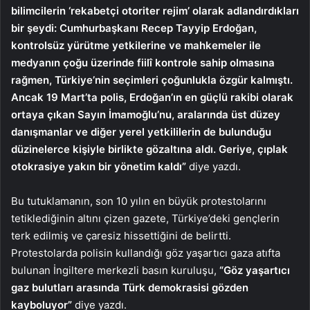
bilimcilerin ‘rekabetçi otoriter rejim’ olarak adlandırdıkları
bir şeydi: Cumhurbaşkanı Recep Tayyip Erdoğan,
kontrolsüz yürütme yetkilerine ve mahkemeler ile
medyanın çoğu üzerinde fiilî kontrole sahip olmasına
rağmen, Türkiye’nin seçimleri çoğunlukla özgür kalmıştı.
Ancak 19 Mart’ta polis, Erdoğan’ın en güçlü rakibi olarak
ortaya çıkan Sayın İmamoğlu’nu, aralarında üst düzey
danışmanlar ve diğer yerel yetkililerin de bulunduğu
düzinelerce kişiyle birlikte gözaltına aldı. Geriye, çıplak
otokrasiye yakın bir yönetim kaldı”
diye yazdı.
Bu tutuklamanın, son 10 yılın en büyük protestolarını
tetiklediğinin altını çizen gazete, Türkiye’deki gençlerin
terk edilmiş ve çaresiz hissettiğini de belirtti.
Protestolarda polisin kullandığı göz yaşartıcı gaza atıfta
bulunan İngiltere merkezli basın kuruluşu,
“Göz yaşartıcı
gaz bulutları arasında Türk demokrasisi gözden
kayboluyor”
diye yazdı.