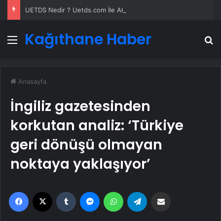
UETDS Nedir ? Uetds.com İle Akıllı Dijital Taşımacılık Yazılımı
Kağıthane Haber
Menü
A
Anasayfa
İngiliz gazetesinden
korkutan analiz: ‘Türkiye
geri dönüşü olmayan
noktaya yaklaşıyor’
Facebook
X
Tumblr
Messenger
WhatsApp
Telegram
Email'den paylaş