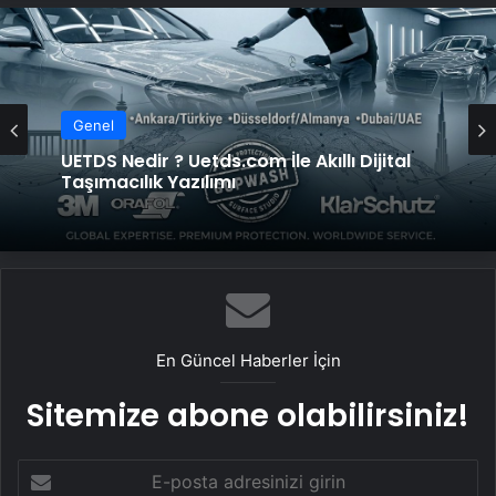
Genel
UETDS Nedir ? Uetds.com İle Akıllı Dijital
Taşımacılık Yazılımı
En Güncel Haberler İçin
Sitemize abone olabilirsiniz!
E-
posta