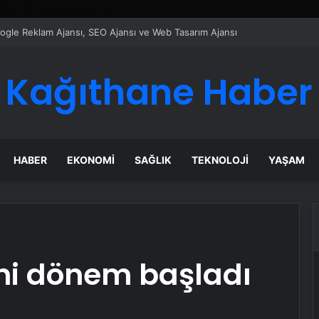
ı Dijital Taşımacılık Yazılımı
Kağıthane Haber
HABER
EKONOMI
SAĞLIK
TEKNOLOJI
YAŞAM
i dönem başladı