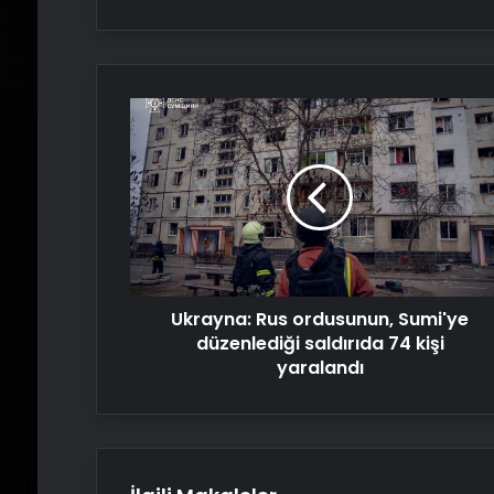
Ukrayna:
Rus
ordusunun,
Sumi'ye
düzenlediği
saldırıda
74
kişi
yaralandı
Ukrayna: Rus ordusunun, Sumi'ye
düzenlediği saldırıda 74 kişi
yaralandı