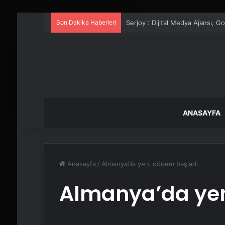
Son Dakika Haberleri
UETDS Nedir ? Uetds.com İle Akıll
ANASAYFA
Anasayfa
/
Almanya’da yeni dönem başladı
Almanya’da yen