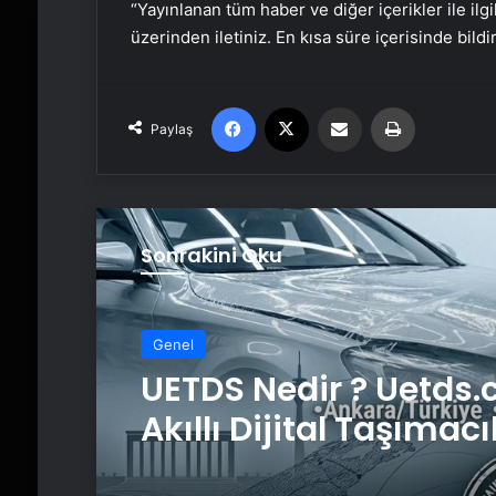
“Yayınlanan tüm haber ve diğer içerikler ile ilgil
üzerinden iletiniz. En kısa süre içerisinde bildi
Facebook
X
Email'den paylaş
Yaz
Paylaş
Sonrakini Oku
Genel
UETDS Nedir ? Uetds.
Akıllı Dijital Taşımacı
Yazılımı