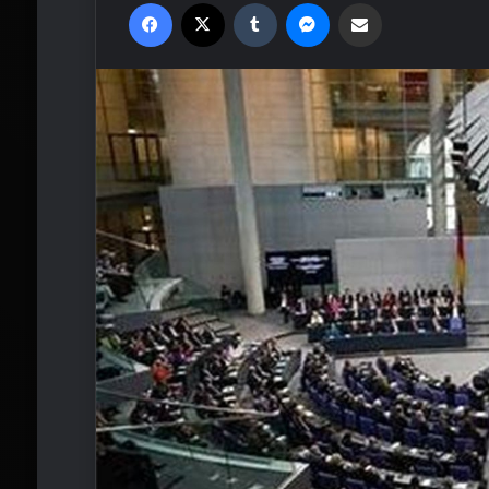
Facebook
X
Tumblr
Messenger
Email'den paylaş