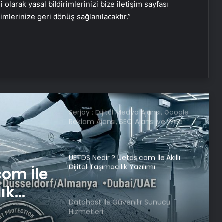
i olarak yasal bildirimlerinizi bize iletişim sayfası
rimlerinize geri dönüş sağlanılacaktır.”
Dursun Özbek ve Ertuğrul Doğan
dostluk yemeğinde bir arada
Geri mi dönüyor? İsmail Kartal’dan
Fenerbahçe açıklaması
Serjoy : Dijital Medya Ajansı, Google
Reklam Ajansı, SEO Ajansı ve Web
Tasarım Ajansı
UETDS Nedir ? Uetds.com İle Akıllı
Dijital Taşımacılık Yazılımı
com İle
lık
Datahost İle Güvenilir Sunucu
Hizmetleri