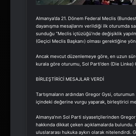
Almanya’da 21. Dönem Federal Meclis (Bundestag
dayanışma mesajlarını verildiği ilk oturumda sağ
sunduğu “Meclis içtüzüğü’nde değişiklik yapılma
(Geçici Meclis Başkanı) olması gerektiğine yönel
Ancak mevcut düzenlemeye göre, en uzun süre g
kurala göre oturumu, Sol Parti’den (Die Linke) 
BİRLEŞTİRİCİ MESAJLAR VERDİ
Tartışmaların ardından Gregor Gysi, oturumun aç
içindeki değerine vurgu yaparak, birleştirici me
Almanya’nın Sol Parti siyasetçilerinden Gregor
hakkında dikkat çeken açıklamalarda bulundu. G
uluslararası hukuka aykırı olarak nitelendirdi