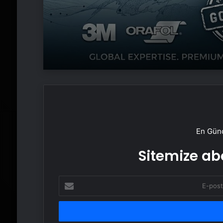
En Günc
Sitemize abo
E-
posta
adresinizi
girin