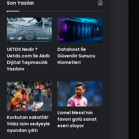
Son Yazılar
UETDS Nedir ?
Datahost İle
Uetds.com İle Akıllı
Güvenilir Sunucu
Dijital Taşımacılık
Hizmetleri
Yazılımı
Lionel Messi’nin
Korkutan sakatlık!
favori golü sanat
Yıldız isim sedyeyle
eseri oluyor
oyundan çıktı