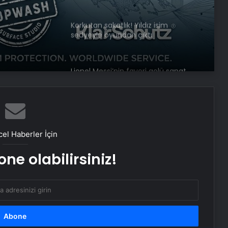
Korkutan sakatlık! Yıldız isim
sedyeyle oyundan çıktı
Lionel Messi’nin favori golü sanat
eseri oluyor
Anadolu Efes, erteleme maçında
Karşıyaka’yı yendi
el Haberler İçin
ne olabilirsiniz!
Galatasaray’a geri döndü!
Kocaelispor, Batuhan Şen’le yolları
ayırdı
İbrahim Hacıosmanoğlu, final maçı
öncesinde horon oynadı