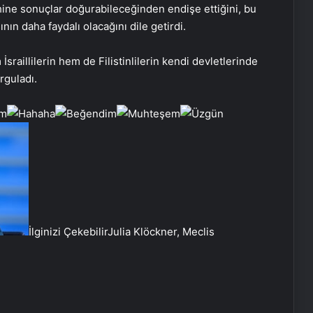
hine sonuçlar doğurabileceğinden endişe ettiğini, bu
nın daha faydalı olacağını dile getirdi.
İsraillilerin hem de Filistinlilerin kendi devletlerinde
rguladı.
Anadolu Efes, erteleme maçında
Karşıyaka’yı yendi
Galatasaray’a geri döndü!
İlginizi Çekebilir
Julia Klöckner, Meclis
Kocaelispor, Batuhan Şen’le yolları
ayırdı
İbrahim Hacıosmanoğlu, final maçı
öncesinde horon oynadı