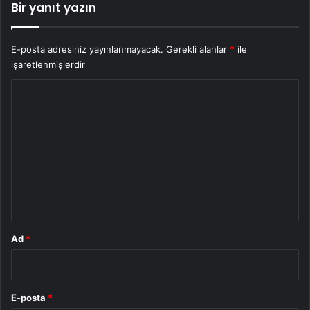
Bir yanıt yazın
E-posta adresiniz yayınlanmayacak.
Gerekli alanlar
*
ile
işaretlenmişlerdir
Y
o
r
u
m
*
Ad
*
E-posta
*