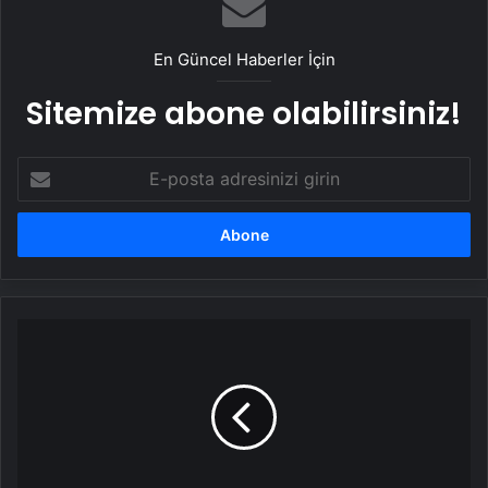
En Güncel Haberler İçin
Sitemize abone olabilirsiniz!
E-
posta
adresinizi
girin
Brad
Pitt'e
yönelik
suçlamalar
düşürüldü