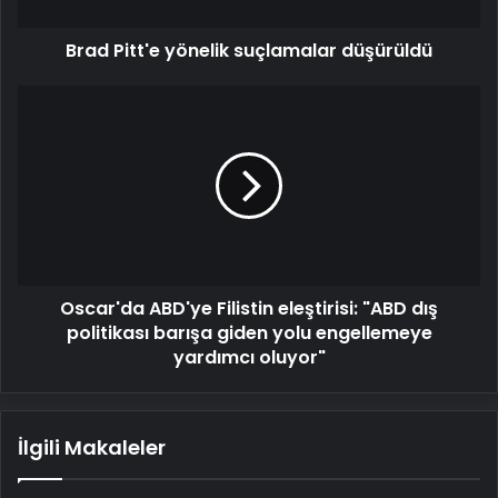
Brad Pitt'e yönelik suçlamalar düşürüldü
Oscar'da
ABD'ye
Filistin
eleştirisi:
"ABD
dış
politikası
barışa
giden
Oscar'da ABD'ye Filistin eleştirisi: "ABD dış
yolu
engellemeye
politikası barışa giden yolu engellemeye
yardımcı
yardımcı oluyor"
oluyor"
İlgili Makaleler