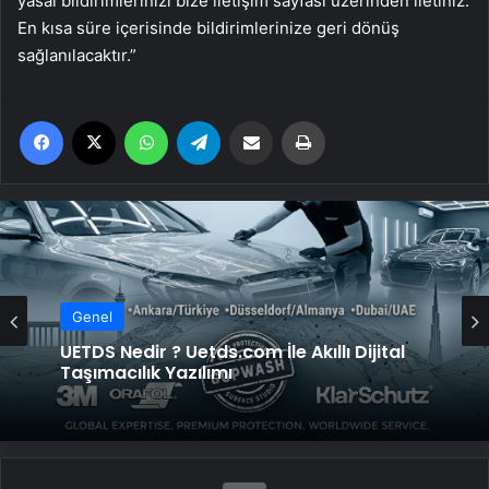
yasal bildirimlerinizi bize iletişim sayfası üzerinden iletiniz.
En kısa süre içerisinde bildirimlerinize geri dönüş
sağlanılacaktır.”
Facebook
X
WhatsApp
Telegram
Email'den paylaş
Yaz
Genel
UETDS Nedir ? Uetds.com İle Akıllı Dijital
Taşımacılık Yazılımı