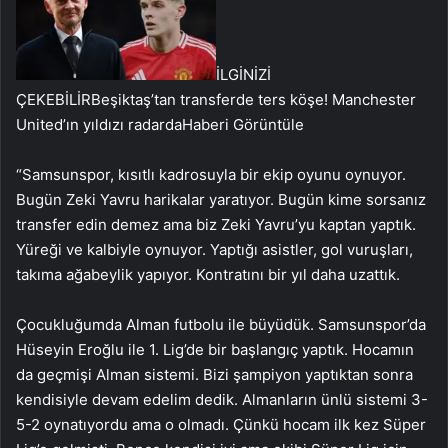
İLGİNİZİ
ÇEKEBİLİR
Beşiktaş’tan transferde ters köşe! Manchester
United’ın yıldızı radarda
Haberi Görüntüle
“Samsunspor, kısıtlı kadrosuyla bir ekip oyunu oynuyor.
Bugün Zeki Yavru harikalar yaratıyor. Bugün kime sorsanız
transfer edin demez ama biz Zeki Yavru’yu kaptan yaptık.
Yüreği ve kalbiyle oynuyor. Yaptığı asistler, gol vuruşları,
takıma ağabeylik yapıyor. Kontratını bir yıl daha uzattık.
Çocukluğumda Alman futbolu ile büyüdük. Samsunspor’da
Hüseyin Eroğlu ile 1. Lig’de bir başlangıç yaptık. Hocamın
da geçmişi Alman sistemi. Bizi şampiyon yaptıktan sonra
kendisiyle devam edelim dedik. Almanların ünlü sistemi 3-
5-2 oynatıyordu ama o olmadı. Çünkü hocam ilk kez Süper