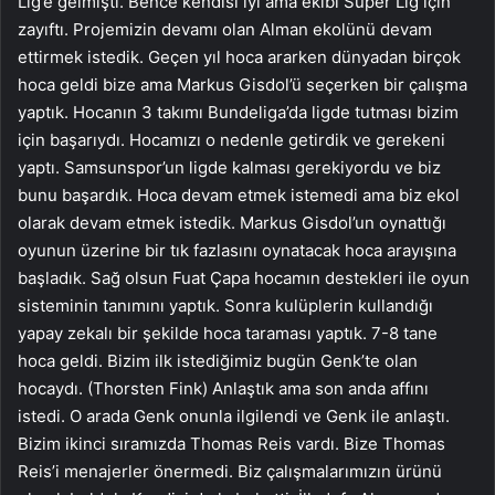
Lig’e gelmişti. Bence kendisi iyi ama ekibi Süper Lig için
zayıftı. Projemizin devamı olan Alman ekolünü devam
ettirmek istedik. Geçen yıl hoca ararken dünyadan birçok
hoca geldi bize ama Markus Gisdol’ü seçerken bir çalışma
yaptık. Hocanın 3 takımı Bundeliga’da ligde tutması bizim
için başarıydı. Hocamızı o nedenle getirdik ve gerekeni
yaptı. Samsunspor’un ligde kalması gerekiyordu ve biz
bunu başardık. Hoca devam etmek istemedi ama biz ekol
olarak devam etmek istedik. Markus Gisdol’un oynattığı
oyunun üzerine bir tık fazlasını oynatacak hoca arayışına
başladık. Sağ olsun Fuat Çapa hocamın destekleri ile oyun
sisteminin tanımını yaptık. Sonra kulüplerin kullandığı
yapay zekalı bir şekilde hoca taraması yaptık. 7-8 tane
hoca geldi. Bizim ilk istediğimiz bugün Genk’te olan
hocaydı. (Thorsten Fink) Anlaştık ama son anda affını
istedi. O arada Genk onunla ilgilendi ve Genk ile anlaştı.
Bizim ikinci sıramızda Thomas Reis vardı. Bize Thomas
Reis’i menajerler önermedi. Biz çalışmalarımızın ürünü