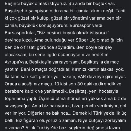
Beşinci büyük olmak istiyoruz. Şu anda bir boşluk var.
Başakşehir şampiyon oldu ama bir camia takımı değil. Tabii
ki çok güzel bir kulüp, güzel bir yönetimi var ama ben bir
camia, büyüklük konuşuyorum. Bursaspor vardı.
Bursasporlular, “Biz beşinci büyük olmak istiyoruz”
deyince kızdı. Ama bulunduğu yer Süper Lig olmadığı için
ben de o fırsatı görünce söyledim. Ben böyle bir şey
olacaksam, bu sene ligde üçüncüysem ve hedefim
Avrupa’ysa, Beşiktaş’la yarışıyorsam, Beşiktaş’la da maç
yaptım. Beni o maçta doğradılar. Kırmızı kartın alakası yok.
İki tane sarı kart gösteriyor hakem, VAR devreye giremiyor.
Orada alacağımız maçtı. 10 kişi son 30 dakika direndik ve
berabere kaldık ve yenilmedik. Beşiktaş, yeni hocasıyla
toparlama yaptı. Üçüncü olma ihtimalleri yüksek ama biz de
savaşacağız. Ama biz bakıyoruz, bize penaltı verilmiyor, gol
verilmiyor. Diğerlerine bakınca… Demek ki Türkiye’de ilk üç
belli. Biz figüran oluyoruz o zaman. Niye bütçeyi zorlayalım
o zaman? Artık Türkiye’de bazı şeylerin değişmesi lazım.