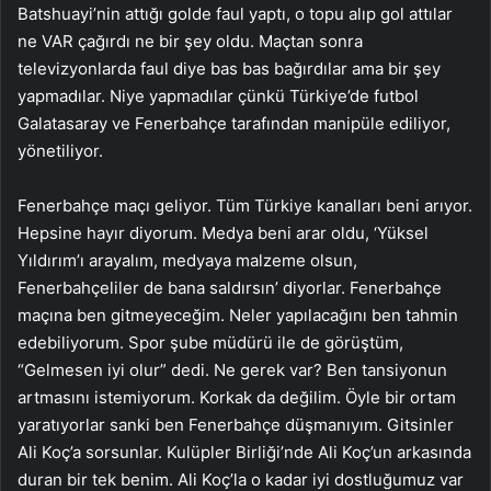
Batshuayi’nin attığı golde faul yaptı, o topu alıp gol attılar
ne VAR çağırdı ne bir şey oldu. Maçtan sonra
televizyonlarda faul diye bas bas bağırdılar ama bir şey
yapmadılar. Niye yapmadılar çünkü Türkiye’de futbol
Galatasaray ve Fenerbahçe tarafından manipüle ediliyor,
yönetiliyor.
Fenerbahçe maçı geliyor. Tüm Türkiye kanalları beni arıyor.
Hepsine hayır diyorum. Medya beni arar oldu, ‘Yüksel
Yıldırım’ı arayalım, medyaya malzeme olsun,
Fenerbahçeliler de bana saldırsın’ diyorlar. Fenerbahçe
maçına ben gitmeyeceğim. Neler yapılacağını ben tahmin
edebiliyorum. Spor şube müdürü ile de görüştüm,
“Gelmesen iyi olur” dedi. Ne gerek var? Ben tansiyonun
artmasını istemiyorum. Korkak da değilim. Öyle bir ortam
yaratıyorlar sanki ben Fenerbahçe düşmanıyım. Gitsinler
Ali Koç’a sorsunlar. Kulüpler Birliği’nde Ali Koç’un arkasında
duran bir tek benim. Ali Koç’la o kadar iyi dostluğumuz var