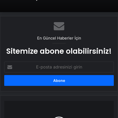
En Güncel Haberler İçin
Sitemize abone olabilirsiniz!
E-
posta
adresinizi
girin
Süper
Lig
devinden