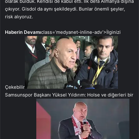
olarak bulduk. Kendisi de kabul etti. İlk defa Almanya dışına
çıkıyor. Gisdol da aynı şekildeydi. Bunlar önemli şeyler,
risk alıyoruz.
Haberin Devamı
class=’medyanet-inline-adv’>
İlginizi
Çekebilir
Samsunspor Başkanı Yüksel Yıldırım: Holse ve diğerleri bir