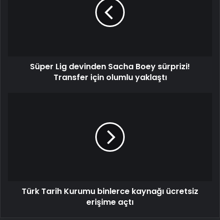
Sacha
Boey
sürprizi!
Transfer
için
olumlu
Süper Lig devinden Sacha Boey sürprizi!
yaklaştı
Transfer için olumlu yaklaştı
Türk
Tarih
Kurumu
binlerce
kaynağı
ücretsiz
erişime
açtı
Türk Tarih Kurumu binlerce kaynağı ücretsiz
erişime açtı