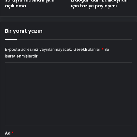
açıklama
için taziye paylaşımı
Bir yanıt yazın
E-posta adresiniz yayınlanmayacak.
Gerekli alanlar
*
ile
işaretlenmişlerdir
Y
o
r
u
m
*
Ad
*