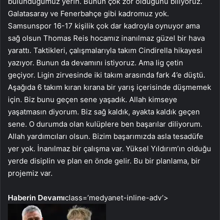
bulunduğumuz yerin. Bunun çok zor olduğunu biliyoruz.
Galatasaray ve Fenerbahçe gibi kadromuz yok.
Samsunspor 16-17 kişilik çok dar kadroyla oynuyor ama
sağ olsun Thomas Reis hocamız inanılmaz güzel bir hava
yarattı. Taktikleri, çalışmalarıyla takım Cindirella hikayesi
yazıyor. Bunun da devamını istiyoruz. Ama lig çetin
geçiyor. Ligin zirvesinde iki takım arasında fark 4’e düştü.
Aşağıda 6 takım kıran kırana bir yarış içerisinde düşmemek
için. Biz bunu geçen sene yaşadık. Allah kimseye
yaşatmasın diyorum. Biz sağ kaldık, ayakta kaldık geçen
sene. O durumda olan kulüplere ben başarılar diliyorum.
Allah yardımcıları olsun. Bizim başarımızda asla tesadüfe
yer yok. İnanılmaz bir çalışma var. Yüksel Yıldırım’ın olduğu
yerde disiplin ve plan en önde gelir. Bu bir planlama, bir
projemiz var.
Haberin Devamı
class=’medyanet-inline-adv’>