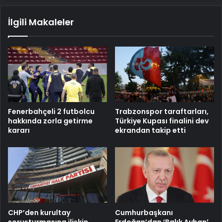
İlgili Makaleler
Fenerbahçeli 2 futbolcu
Trabzonspor taraftarları,
hakkında zorla getirme
Türkiye Kupası finalini dev
kararı
ekrandan takip etti
CHP’den kurultay
Cumhurbaşkanı
soruşturmasına ilişkin
Erdoğan’dan ‘Balık Ayhan’