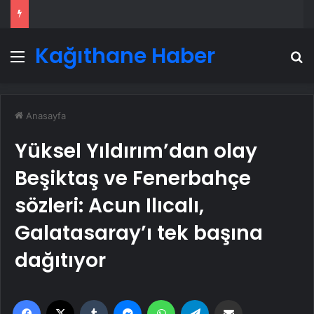
Kağıthane Haber
Menü
A
Anasayfa
Yüksel Yıldırım’dan olay
Beşiktaş ve Fenerbahçe
sözleri: Acun Ilıcalı,
Galatasaray’ı tek başına
dağıtıyor
Facebook
X
Tumblr
Messenger
WhatsApp
Telegram
Email'den paylaş