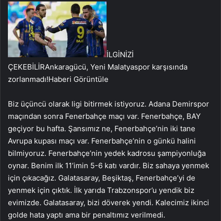
İLGİNİZİ
ÇEKEBİLİR
Ankaragücü, Yeni Malatyaspor karşısında
zorlanmadı!
Haberi Görüntüle
Biz üçüncü olarak ligi bitirmek istiyoruz. Adana Demirspor
maçından sonra Fenerbahçe maçı var. Fenerbahçe, BAY
geçiyor bu hafta. Şansımız ne, Fenerbahçe’nin iki tane
Avrupa kupası maçı var. Fenerbahçe’nin o günkü halini
bilmiyoruz. Fenerbahçe’nin yedek kadrosu şampiyonluğa
oynar. Benim ilk 11’imin 5-6 katı vardır. Biz sahaya yenmek
için çıkacağız. Galatasaray, Beşiktaş, Fenerbahçe’yi de
yenmek için çıktık. İlk yarıda Trabzonspor’u yendik biz
evimizde. Galatasaray, bizi döverek yendi. Kalecimiz ikinci
golde hata yaptı ama bir penaltımız verilmedi.