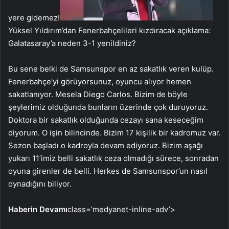
yere gidemez!
Yüksel Yıldırım’dan Fenerbahçelileri kızdıracak açıklama:
Galatasaray’a neden 3-1 yenildiniz?
Bu sene belki de Samsunspor en az sakatlık veren kulüp.
Fenerbahçe’yi görüyorsunuz, oyuncu alıyor hemen
sakatlanıyor. Mesela Diego Carlos. Bizim de böyle
şeylerimiz olduğunda bunların üzerinde çok duruyoruz.
Doktora bir sakatlık olduğunda cezayı sana keseceğim
diyorum. O işin bilincinde. Bizim 17 kişilik bir kadromuz var.
Sezon başladı o kadroyla devam ediyoruz. Bizim aşağı
yukarı 11’imiz belli sakatlık ceza olmadığı sürece, sonradan
oyuna girenler de belli. Herkes de Samsunspor’un nasıl
oynadığını biliyor.
Haberin Devamı
class=’medyanet-inline-adv’>