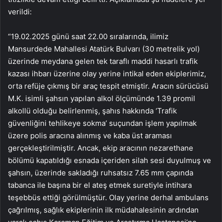
verildi:
“19.02.2025 günü saat 22.00 sıralarında, ilimiz
Mansurdede Mahallesi Atatürk Bulvarı (30 metrelik yol)
üzerinde meydana gelen tek taraflı maddi hasarlı trafik
kazası ihbarı üzerine olay yerine intikal eden ekiplerimiz,
orta refüje çıkmış bir araç tespit etmiştir. Aracın sürücüsü
M.K. isimli şahsın yapılan alkol ölçümünde 1.39 promil
alkollü olduğu belirlenmiş, şahıs hakkında ‘Trafik
güvenliğini tehlikeye sokma’ suçundan işlem yapılmak
üzere polis aracına alınmış ve kaba üst araması
gerçekleştirilmiştir. Ancak, ekip aracının nezarethane
bölümü kapatıldığı esnada içeriden silah sesi duyulmuş ve
şahsın, üzerinde sakladığı ruhsatsız 7.65 mm çapında
tabanca ile başına bir el ateş etmek suretiyle intihara
teşebbüs ettiği görülmüştür. Olay yerine derhal ambulans
çağrılmış, sağlık ekiplerinin ilk müdahalesinin ardından