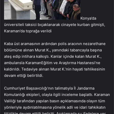
Konya’da
üniversiteli taksici bıçaklanarak cinayete kurban gitmişti,
Karaman’da toprağa verildi
Kaba üst aramasının ardından polis aracının nezarethane
bölümüne alınan Murat K., yanındaki tabancayla başına
ateş edip intihara kalkıştı. Kanlar içinde kalan Murat K.,
ambulansla KaramanEğitim ve Araştırma Hastanesi’ne
kaldırıldı. Tedaviye alınan Murat K.’nin hayati tehlikesinin
devam ettiği belirtildi.
Cumhuriyet Başsavcılığı’nın talimatıyla İl Jandarma
Komutanlığı ekipleri, olayla ilgili inceleme başlattı. Karaman
Valiliği tarafından yapılan basın açıklamasında olayın tüm
yönleriyle aydınlatılmasına yönelik adli ve idari tahkikatın
titizlikle devam ettiği belirtti. Açıklamada şu ifadelere yer