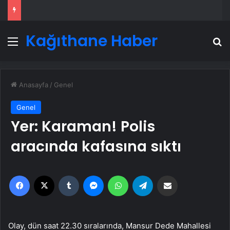
Kağıthane Haber
Menü
A
Anasayfa
/
Genel
Genel
Yer: Karaman! Polis
aracında kafasına sıktı
Facebook
X
Tumblr
Messenger
WhatsApp
Telegram
Email'den paylaş
Olay, dün saat 22.30 sıralarında, Mansur Dede Mahallesi