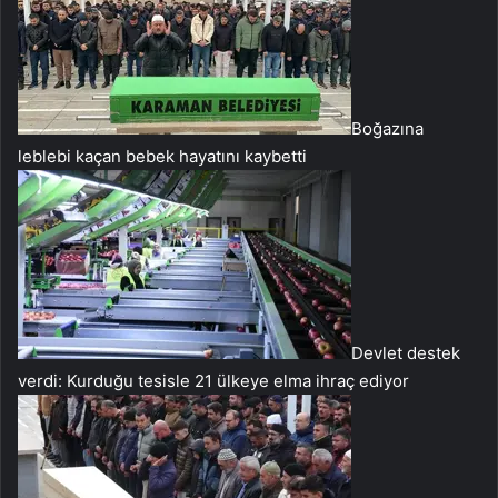
Boğazına
leblebi kaçan bebek hayatını kaybetti
Devlet destek
verdi: Kurduğu tesisle 21 ülkeye elma ihraç ediyor