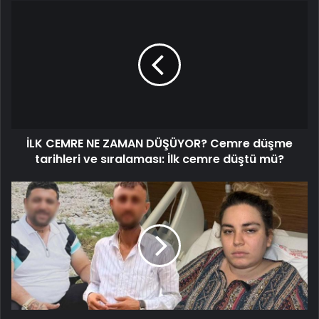
İLK
CEMRE
NE
ZAMAN
DÜŞÜYOR?
Cemre
düşme
tarihleri
ve
İLK CEMRE NE ZAMAN DÜŞÜYOR? Cemre düşme
sıralaması:
İlk
tarihleri ve sıralaması: İlk cemre düştü mü?
cemre
düştü
Kirasını
mü?
2
gün
geciktiren
kadını
vurdular!
Dehşet
sonrası
skandal