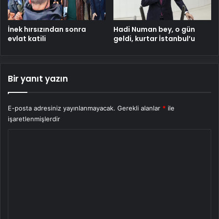
İnek hırsızından sonra
Hadi Numan bey, o gün
evlat katili
geldi, kurtar İstanbul’u
Bir yanıt yazın
E-posta adresiniz yayınlanmayacak.
Gerekli alanlar
*
ile
işaretlenmişlerdir
Y
o
r
u
m
*