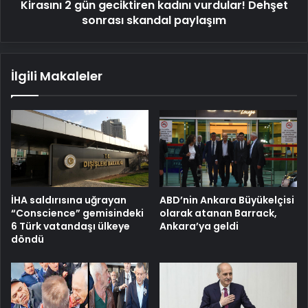
Kirasını 2 gün geciktiren kadını vurdular! Dehşet
paylaşım
sonrası skandal paylaşım
İlgili Makaleler
İHA saldırısına uğrayan
ABD’nin Ankara Büyükelçisi
“Conscience” gemisindeki
olarak atanan Barrack,
6 Türk vatandaşı ülkeye
Ankara’ya geldi
döndü