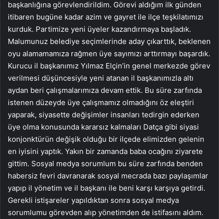
başkanlığına görevlendirildim. Görevi aldığım ilk günden
itibaren bugüne kadar azim ve gayret ile ilçe teşkilatımızı
kurduk. Partimize yeni üyeler kazandırmaya başladık.
Malumunuz belediye seçimlerinde aday çıkarttık, beklenen
oyu alamamamıza rağmen üye sayımızı arttırmayı başardık.
Kurucu il başkanımız Yılmaz Elçin’in genel merkezde görev
verilmesi düşüncesiyle yeni atanan il başkanımızla altı
aydan beri çalışmalarımıza devam ettik. Bu süre zarfında
istenen düzeyde üye çalışmamız olmadığını öz eleştiri
yaparak, siyasette değişimler insanları tedirgin ederken
üye olma konusunda kararsız kalmaları Datça gibi siyasi
konjonktürün değişik olduğu bir ilçede elimizden gelenin
en iyisini yaptık. Yakın bir zamanda baba ocağını ziyarete
gittim. Sosyal medya sorumlum bu süre zarfında benden
habersiz fevri davranarak sosyal mecrada bazı paylaşımlar
yapıp il yönetim ve il başkanı ile beni karşı karşıya getirdi.
Gerekli istişareler yapıldıktan sonra sosyal medya
sorumlumu görevden alıp yönetimden de istifasını aldım.