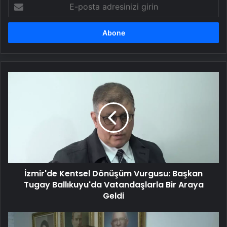
E-
posta
adresinizi
girin
İzmir'de
Kentsel
Dönüşüm
Vurgusu:
Başkan
Tugay
Ballıkuyu'da
Vatandaşlarla
Bir
İzmir'de Kentsel Dönüşüm Vurgusu: Başkan
Araya
Geldi
Tugay Ballıkuyu'da Vatandaşlarla Bir Araya
Geldi
İyi
Parti'li