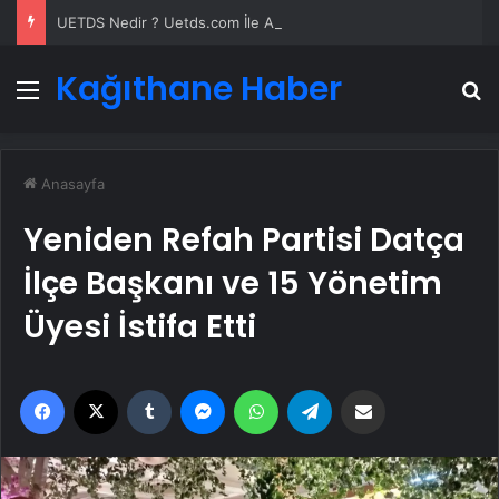
UETDS Nedir ? Uetds.com İle Akıllı Dijital Taşımacılık Yazılımı
Kağıthane Haber
Menü
A
Anasayfa
Yeniden Refah Partisi Datça
İlçe Başkanı ve 15 Yönetim
Üyesi İstifa Etti
Facebook
X
Tumblr
Messenger
WhatsApp
Telegram
Email'den paylaş