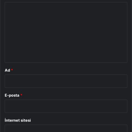
Y
o
r
u
m
*
Ad
*
E-posta
*
İnternet sitesi