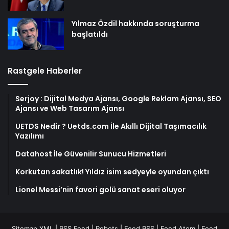
Yılmaz Özdil hakkında soruşturma
başlatıldı
Rastgele Haberler
Serjoy : Dijital Medya Ajansı, Google Reklam Ajansı, SEO
Ajansı ve Web Tasarım Ajansı
UETDS Nedir ? Uetds.com İle Akıllı Dijital Taşımacılık
Yazılımı
Datahost İle Güvenilir Sunucu Hizmetleri
Korkutan sakatlık! Yıldız isim sedyeyle oyundan çıktı
Lionel Messi’nin favori golü sanat eseri oluyor
Sitemap XML
|
RSS Feed
|
Robots
|
Feed RSS
|
Feed Atom
|
Feed