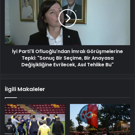
Ofluoğlu'ndan
İmralı
Görüşmelerine
Tepki:
"Sonuç
Bir
Seçime,
İyi Parti'li Ofluoğlu'ndan İmralı Görüşmelerine
Bir
Anayasa
Tepki: "Sonuç Bir Seçime, Bir Anayasa
Değişikliğine
Değişikliğine Evrilecek, Asıl Tehlike Bu"
Evrilecek,
Asıl
Tehlike
İlgili Makaleler
Bu"