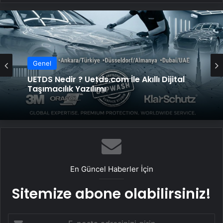
Genel
UETDS Nedir ? Uetds.com İle Akıllı Dijital
Taşımacılık Yazılımı
En Güncel Haberler İçin
Sitemize abone olabilirsiniz!
E-