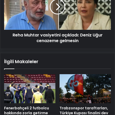
açıkladı:
Deniz
Uğur
cenazeme
gelmesin
Reha Muhtar vasiyetini açıkladı: Deniz Uğur
cenazeme gelmesin
İlgili Makaleler
Fenerbahçeli 2 futbolcu
Trabzonspor taraftarları,
hakkında zorla getirme
Türkiye Kupası finalini dev