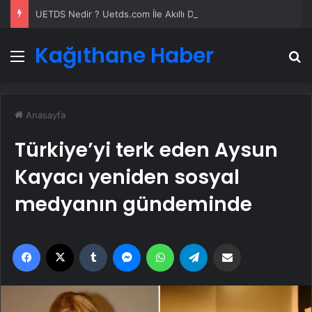
UETDS Nedir ? Uetds.com İle Akıllı Dijital Taşımacılık Yazılımı
Kağıthane Haber
Menü
A
Anasayfa
Türkiye’yi terk eden Aysun
Kayacı yeniden sosyal
medyanın gündeminde
Facebook
X
Tumblr
Messenger
WhatsApp
Telegram
Email'den paylaş