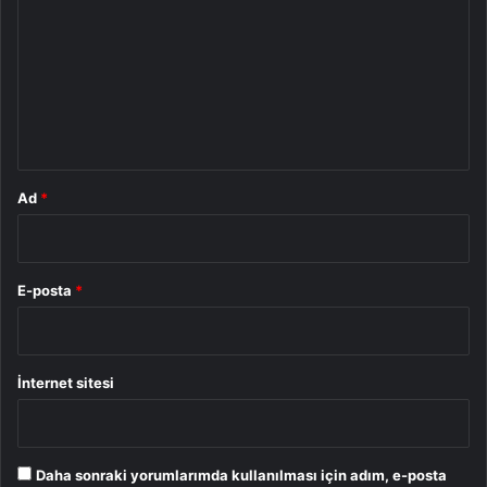
r
u
m
*
Ad
*
E-posta
*
İnternet sitesi
Daha sonraki yorumlarımda kullanılması için adım, e-posta