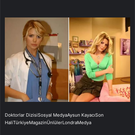
Doktorlar DizisiSosyal MedyaAysun KayacıSon
HaliTürkiyeMagazinÜnlülerLondraMedya