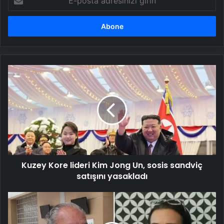
posta
adresinizi
girin
Kuzey
Kore
lideri
Kim
Jong
Un,
sosis
sandviç
satışını
Kuzey Kore lideri Kim Jong Un, sosis sandviç
yasakladı
satışını yasakladı
Reha
Muhtar
vasiyetini