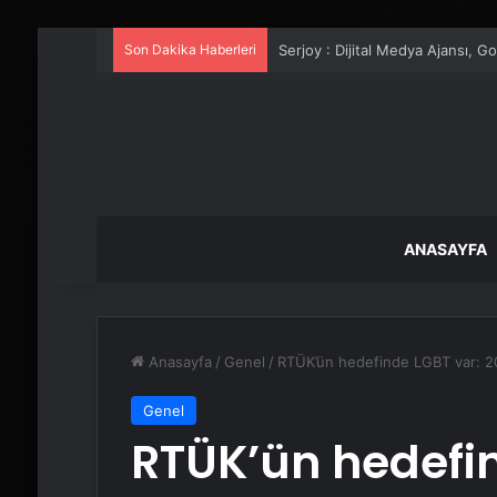
Son Dakika Haberleri
UETDS Nedir ? Uetds.com İle Akıll
ANASAYFA
Anasayfa
/
Genel
/
RTÜK’ün hedefinde LGBT var: 2025
Genel
RTÜK’ün hedefin