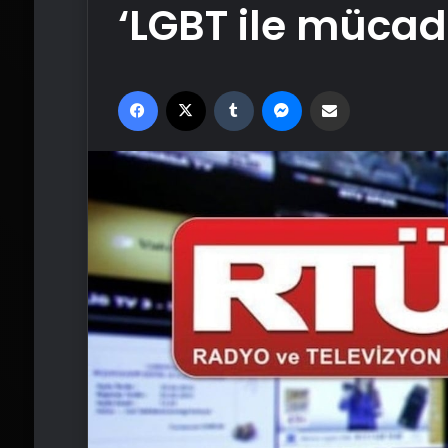
‘LGBT ile mücadel
Facebook
X
Tumblr
Messenger
Email'den paylaş