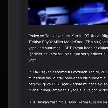
Radyo ve Televizyon Üst Kurulu (RTÜK) ve Bilgi 
Türkiye Büyük Millet Meclisi’nde (TBMM) Çocuğ
yaptıkları sunumda, LGBT karşıtı ifadeler dikka
içeriklerine karşı sıkı bir tutum sergiledikleri
yaptı.
RTÜK Başkan Yardımcısı Feyzullah Tecirli, 2025 yı
mücadele yılı” olarak belirlenen bir gündem olu
bağımlılığı ve LGBT içerikleriyle mücadeleyi ana 
“Sansür uygulamaktan ziyade aile ve çocuk dost
BTK Başkan Yardımcısı Abdülkerim Gün ise şu if