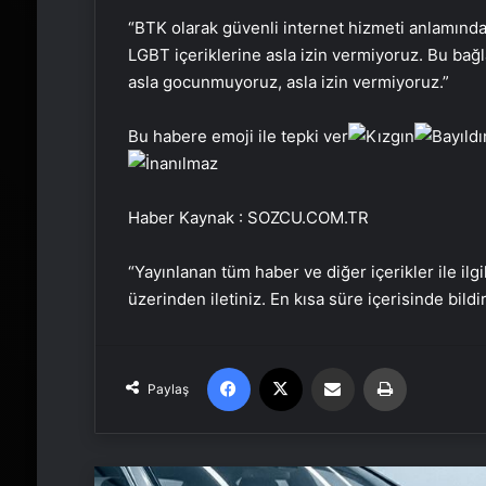
“BTK olarak güvenli internet hizmeti anlamınd
LGBT içeriklerine asla izin vermiyoruz. Bu bağ
asla gocunmuyoruz, asla izin vermiyoruz.”
Bu habere emoji ile tepki ver
Haber Kaynak : SOZCU.COM.TR
“Yayınlanan tüm haber ve diğer içerikler ile ilgil
üzerinden iletiniz. En kısa süre içerisinde bildi
Facebook
X
Email'den paylaş
Yaz
Paylaş