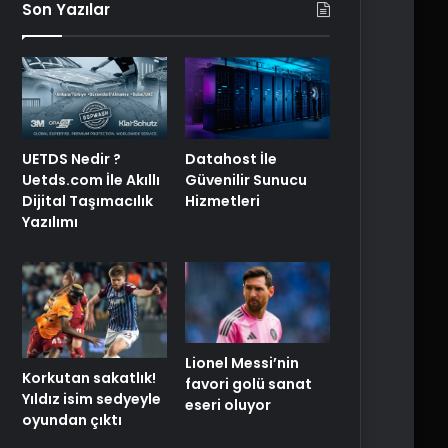
Son Yazılar
UETDS Nedir ?
Datahost İle
Uetds.com İle Akıllı
Güvenilir Sunucu
Dijital Taşımacılık
Hizmetleri
Yazılımı
Lionel Messi’nin
Korkutan sakatlık!
favori golü sanat
Yıldız isim sedyeyle
eseri oluyor
oyundan çıktı