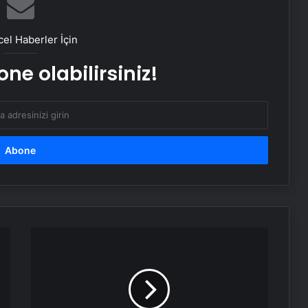
Bakan Şimşek’ten ‘Terörsüz Türkiye’
mesajı: Büyüme potansiyelini
el Haberler İçin
artıracaktır
ne olabilirsiniz!
DEM Parti’de fesih açıklaması
sonrası MYK toplandı
Yılmaz Özdil hakkında soruşturma
başlatıldı
TBMM Başkanı Numan Kurtulmuş
PKK’nın fesih kararını değerlendirdi
Borç
meselesi
silahlı
Cumhurbaşkanı Erdoğan’dan
Hemşireler Günü mesajı
kavgaya
dönüştü