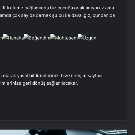
Bakan Şimşek’ten ‘Terörsüz Türkiye’
a, filtreleme bağlamında biz çocuğa odaklanıyoruz ama
mesajı: Büyüme potansiyelini
lamda çok sayıda dernek şu bu ile davalığız, bundan da
artıracaktır
DEM Parti’de fesih açıklaması
sonrası MYK toplandı
Yılmaz Özdil hakkında soruşturma
başlatıldı
i olarak yasal bildirimlerinizi bize iletişim sayfası
rimlerinize geri dönüş sağlanılacaktır.”
TBMM Başkanı Numan Kurtulmuş
PKK’nın fesih kararını değerlendirdi
Cumhurbaşkanı Erdoğan’dan
Hemşireler Günü mesajı