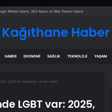
ı Dijital Taşımacılık Yazılımı
Kağıthane Haber
HABER
EKONOMI
SAĞLIK
TEKNOLOJI
YAŞAM
, ‘LGBT ile mücadele’ yılı ilan edildi
de LGBT var: 2025,