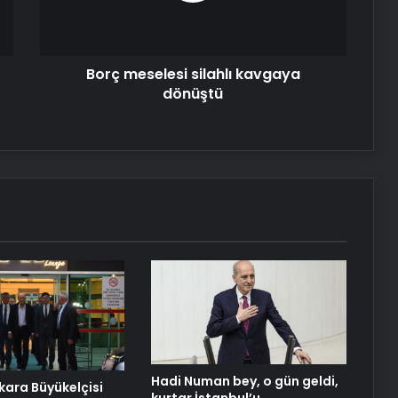
Serjoy : Dijital Medya Ajansı, Google
Reklam Ajansı, SEO Ajansı ve Web
Tasarım Ajansı
Borç meselesi silahlı kavgaya
dönüştü
UETDS Nedir ? Uetds.com İle Akıllı
Dijital Taşımacılık Yazılımı
Datahost İle Güvenilir Sunucu
Hizmetleri
SOLOTÜRK Malatya semalarında
gösteri uçuşu gerçekleştirdi
Havada panik dolu anlar! Pilot acil
durum deklare etti
Hadi Numan bey, o gün geldi,
kara Büyükelçisi