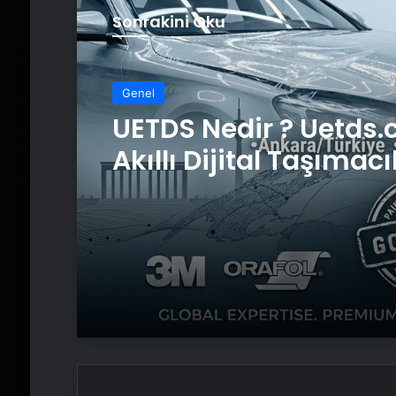
Sonrakini Oku
Genel
UETDS Nedir ? Uetds.
Akıllı Dijital Taşımacı
Yazılımı