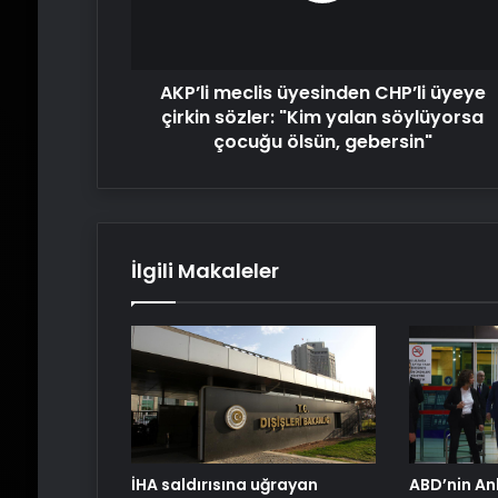
sözler:
"Kim
yalan
AKP’li meclis üyesinden CHP’li üyeye
söylüyorsa
çocuğu
çirkin sözler: "Kim yalan söylüyorsa
ölsün,
çocuğu ölsün, gebersin"
gebersin"
İlgili Makaleler
İHA saldırısına uğrayan
ABD’nin An