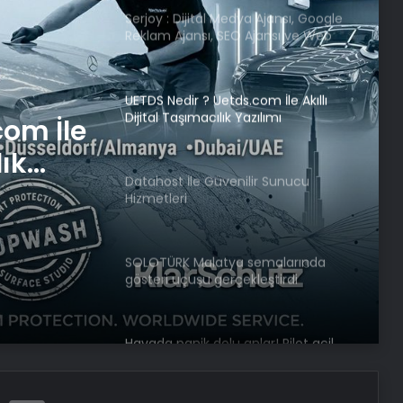
Serjoy : Dijital Medya Ajansı, Google
Reklam Ajansı, SEO Ajansı ve Web
Tasarım Ajansı
UETDS Nedir ? Uetds.com İle Akıllı
Dijital Taşımacılık Yazılımı
com İle
lık
Datahost İle Güvenilir Sunucu
Hizmetleri
SOLOTÜRK Malatya semalarında
gösteri uçuşu gerçekleştirdi
Havada panik dolu anlar! Pilot acil
durum deklare etti