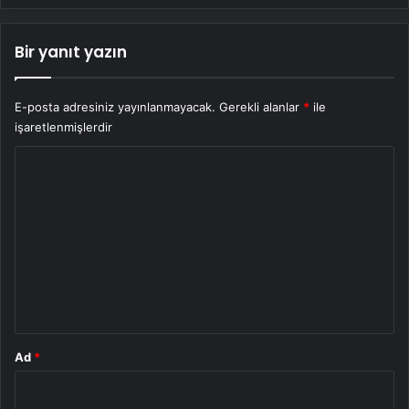
Bir yanıt yazın
E-posta adresiniz yayınlanmayacak.
Gerekli alanlar
*
ile
işaretlenmişlerdir
Y
o
r
u
m
*
Ad
*