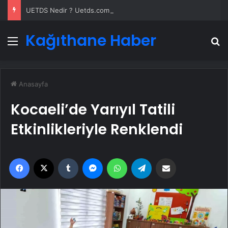
UETDS Nedir ? Uetds.com İle Akıllı Dijital Taşımacılık Yazılımı
Kağıthane Haber
Menü
A
Anasayfa
Kocaeli’de Yarıyıl Tatili
Etkinlikleriyle Renklendi
Facebook
X
Tumblr
Messenger
WhatsApp
Telegram
Email'den paylaş