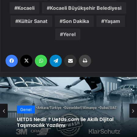
Kocaeli
Kocaeli Büyükşehir Belediyesi
Kültür Sanat
Son Dakika
Yaşam
Yerel
Facebook
X
WhatsApp
Telegram
Email'den paylaş
Yaz
Genel
UETDS Nedir ? Uetds.com İle Akıllı Dijital
Taşımacılık Yazılımı