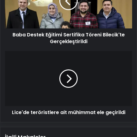
Töreni
Bilecik'te
Gerçekleştirildi
Baba Destek Eğitimi Sertifika Töreni Bilecik'te
Gerçekleştirildi
Lice'de
teröristlere
ait
mühimmat
ele
geçirildi
Lice'de teröristlere ait mühimmat ele geçirildi