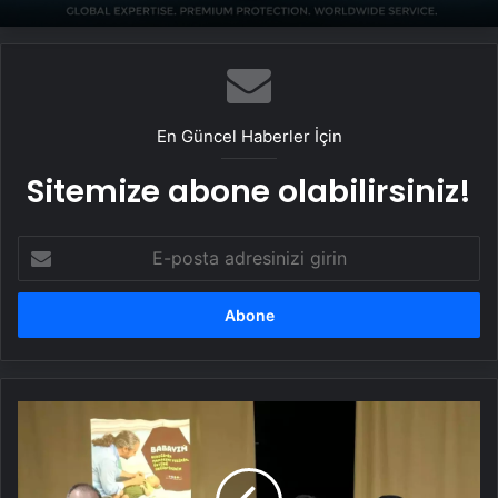
En Güncel Haberler İçin
Sitemize abone olabilirsiniz!
E-
posta
adresinizi
girin
Baba
Destek
Eğitimi
Sertifika