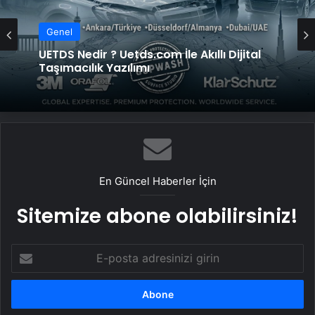
Genel
UETDS Nedir ? Uetds.com İle Akıllı Dijital
Taşımacılık Yazılımı
En Güncel Haberler İçin
Sitemize abone olabilirsiniz!
E-
posta
adresinizi
girin