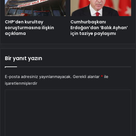
CHP’den kurultay
Cumhurbaşkanı
soruşturmasına ilişkin
Erdoğan’dan ‘Balık Ayhan’
açıklama
için taziye paylaşımı
Bir yanıt yazın
E-posta adresiniz yayınlanmayacak.
Gerekli alanlar
*
ile
işaretlenmişlerdir
Y
o
r
u
m