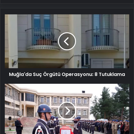
Muğla'da
Suç
Örgütü
Operasyonu:
8
Tutuklama
Muğla'da Suç Örgütü Operasyonu: 8 Tutuklama
Kuzey
Irak'ta
Kalp
Krizi
Sonucu
Hayatını
Kaybeden
Güvenlik