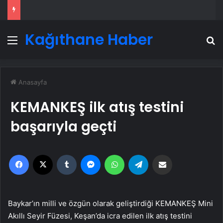
Kağıthane Haber
Menü
A
Anasayfa
KEMANKEŞ ilk atış testini
başarıyla geçti
Facebook
X
Tumblr
Messenger
WhatsApp
Telegram
Email'den paylaş
Baykar’ın milli ve özgün olarak geliştirdiği KEMANKEŞ Mini
Akıllı Seyir Füzesi, Keşan’da icra edilen ilk atış testini