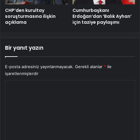
CHP’den kurultay
Cumhurbaşkanı
soruşturmasına ilişkin
Erdoğan’dan ‘Balık Ayhan’
açıklama
için taziye paylaşımı
Bir yanıt yazın
E-posta adresiniz yayınlanmayacak.
Gerekli alanlar
*
ile
işaretlenmişlerdir
Y
o
r
u
m
*