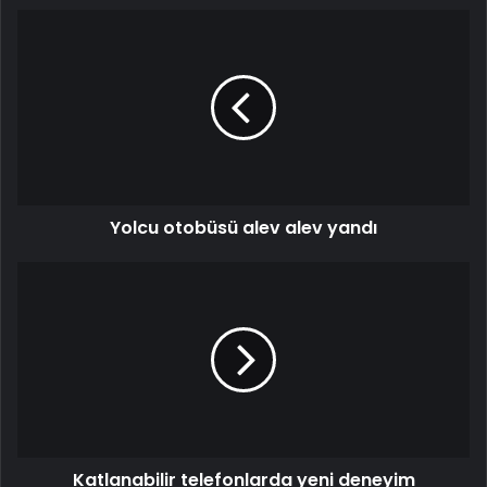
Yolcu
otobüsü
alev
alev
yandı
Yolcu otobüsü alev alev yandı
Katlanabilir
telefonlarda
yeni
deneyim
yolculuğu
başlasın!
Katlanabilir telefonlarda yeni deneyim