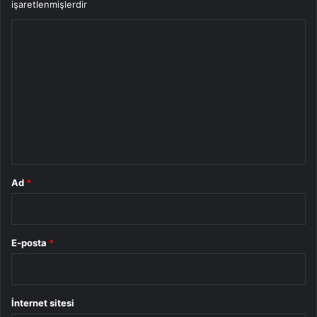
işaretlenmişlerdir
Y
o
r
u
m
*
Ad
*
E-posta
*
İnternet sitesi