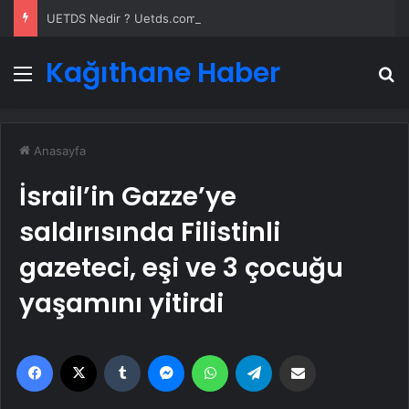
UETDS Nedir ? Uetds.com İle Akıllı Dijital Taşımacılık Yazılımı
Kağıthane Haber
Menü
A
Anasayfa
İsrail’in Gazze’ye
saldırısında Filistinli
gazeteci, eşi ve 3 çocuğu
yaşamını yitirdi
Facebook
X
Tumblr
Messenger
WhatsApp
Telegram
Email'den paylaş