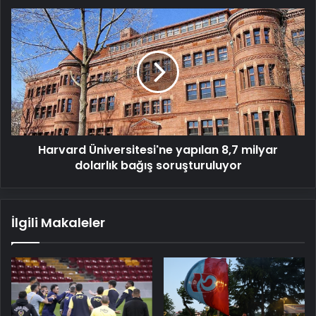
Harvard
Üniversitesi'ne
yapılan
8,7
milyar
dolarlık
bağış
soruşturuluyor
Harvard Üniversitesi'ne yapılan 8,7 milyar
dolarlık bağış soruşturuluyor
İlgili Makaleler