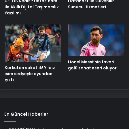
UETDS Nedir ? Uetds.com
Datahost İle Güvenilir
İle Akıllı Dijital Taşımacılık
Sunucu Hizmetleri
Yazılımı
Lionel Messi’nin favori
Korkutan sakatlık! Yıldız
golü sanat eseri oluyor
isim sedyeyle oyundan
çıktı
En Güncel Haberler