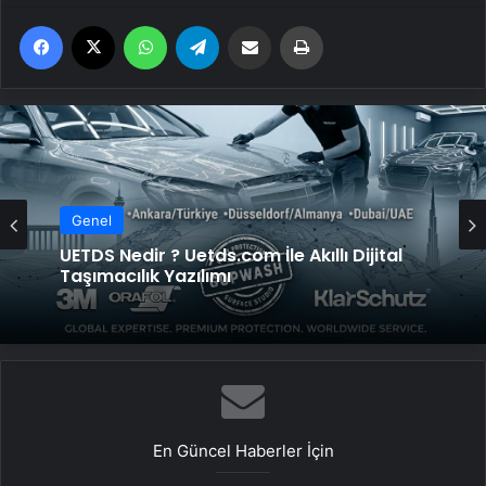
Facebook
X
WhatsApp
Telegram
Email'den paylaş
Yaz
Genel
UETDS Nedir ? Uetds.com İle Akıllı Dijital
Taşımacılık Yazılımı
En Güncel Haberler İçin