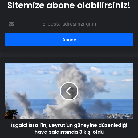
Sitemize abone olabilirsiniz!
E-
posta
adresinizi
girin
İşgalci
İsrail'in,
Beyrut'un
güneyine
düzenlediği
hava
saldırısında
3
kişi
İşgalci İsrail'in, Beyrut'un güneyine düzenlediği
öldü
hava saldırısında 3 kişi öldü