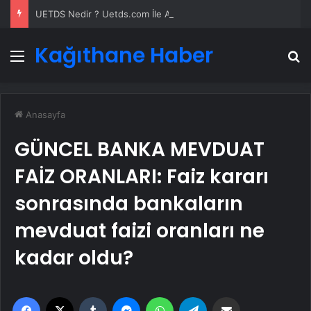
UETDS Nedir ? Uetds.com İle Akıllı Dijital Taşımacılık Yazılımı
Kağıthane Haber
Menü
A
Anasayfa
GÜNCEL BANKA MEVDUAT
FAİZ ORANLARI: Faiz kararı
sonrasında bankaların
mevduat faizi oranları ne
kadar oldu?
Facebook
X
Tumblr
Messenger
WhatsApp
Telegram
Email'den paylaş