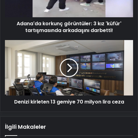
tartışmasında
arkadaşını
darbetti!
Adana'da korkunç görüntüler: 3 kız 'küfür'
tartışmasında arkadaşını darbetti!
Denizi
kirleten
13
gemiye
70
milyon
lira
ceza
Denizi kirleten 13 gemiye 70 milyon lira ceza
İlgili Makaleler