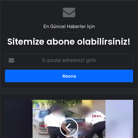
En Güncel Haberler İçin
Sitemize abone olabilirsiniz!
E-
posta
adresinizi
girin
Adana'da
korkunç
görüntüler:
3
kız
'küfür'