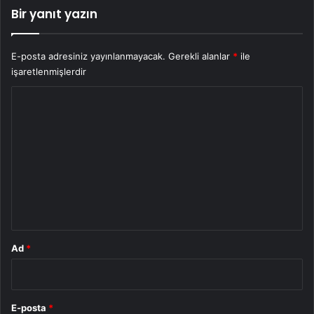
Bir yanıt yazın
E-posta adresiniz yayınlanmayacak.
Gerekli alanlar
*
ile
işaretlenmişlerdir
Y
o
r
u
m
*
Ad
*
E-posta
*