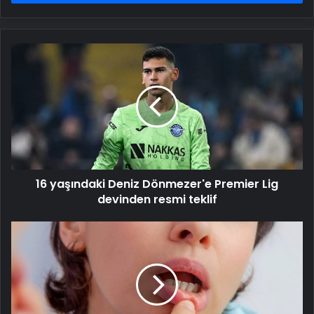
16
yaşındaki
Deniz
Dönmezer'e
Premier
Lig
devinden
resmi
teklif
16 yaşındaki Deniz Dönmezer'e Premier Lig
devinden resmi teklif
Ağız
içerisinde
çıkan
ve
geçmeyen
yaralar,