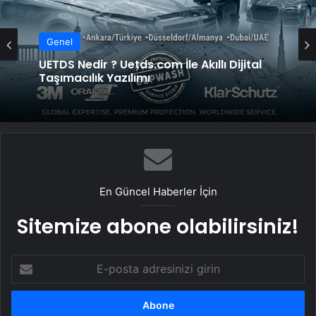
Genel
UETDS Nedir ? Uetds.com İle Akıllı Dijital
Taşımacılık Yazılımı
En Güncel Haberler İçin
Sitemize abone olabilirsiniz!
E-
posta
adresinizi
girin