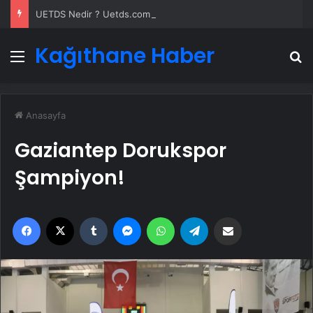
UETDS Nedir ? Uetds.com İle Akıllı Dijital Taşımacılık Yazılımı
Kağıthane Haber
Menü
A
Anasayfa
Gaziantep Dorukspor
Şampiyon!
Facebook
X
Tumblr
Messenger
WhatsApp
Telegram
Email'den paylaş