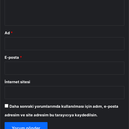
m
*
Ad
*
E-posta
*
İnternet sitesi
Daha sonraki yorumlarımda kullanılması için adım, e-posta
adresim ve site adresim bu tarayıcıya kaydedilsin.