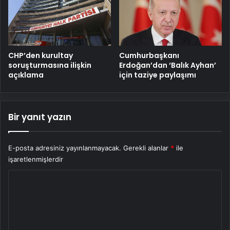
CHP’den kurultay
Cumhurbaşkanı
soruşturmasına ilişkin
Erdoğan’dan ‘Balık Ayhan’
açıklama
için taziye paylaşımı
Bir yanıt yazın
E-posta adresiniz yayınlanmayacak.
Gerekli alanlar
*
ile
işaretlenmişlerdir
Y
o
r
u