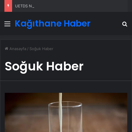
UETDS Nedir ? Uetds.com İle Akıllı Dijital Taşımacılık Yazılımı
Kağıthane Haber
Menü
A
Anasayfa
/
Soğuk Haber
Soğuk Haber