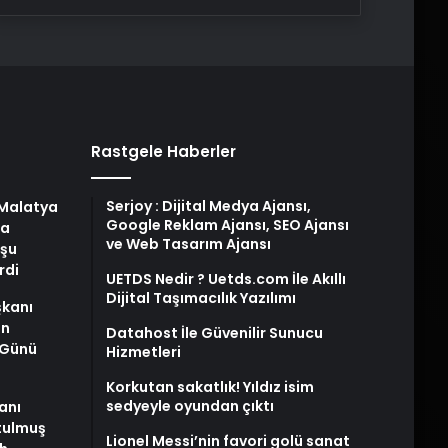
Rastgele Haberler
Serjoy : Dijital Medya Ajansı,
Malatya
Google Reklam Ajansı, SEO Ajansı
da
ve Web Tasarım Ajansı
uşu
rdi
UETDS Nedir ? Uetds.com İle Akıllı
Dijital Taşımacılık Yazılımı
kanı
an
Datahost İle Güvenilir Sunucu
 Günü
Hizmetleri
Korkutan sakatlık! Yıldız isim
sedyeyle oyundan çıktı
anı
tulmuş
Lionel Messi’nin favori golü sanat