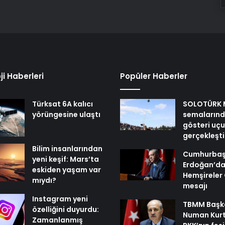
ji Haberleri
Popüler Haberler
Türksat 6A kalıcı
SOLOTÜRK 
yörüngesine ulaştı
semaların
gösteri uç
gerçekleşti
Bilim insanlarından
Cumhurbaş
yeni keşif: Mars’ta
Erdoğan’d
eskiden yaşam var
Hemşireler
mıydı?
mesajı
Instagram yeni
TBMM Başk
özelliğini duyurdu:
Numan Kur
Zamanlanmış