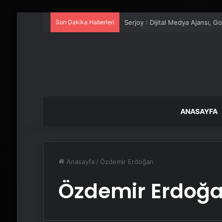
Son Dakika Haberleri
Serjoy : Dijital Medya Ajansı, 
ANASAYFA
Anasayfa
/
Özdemir Erdoğan
Özdemir Erdoğ