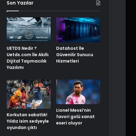
Son Yazılar
UETDS Nedir ?
Datahost İle
Uetds.com İle Akıllı
Güvenilir Sunucu
Dijital Taşımacılık
Hizmetleri
Yazılımı
Lionel Messi’nin
Korkutan sakatlık!
favori golü sanat
Yıldız isim sedyeyle
eseri oluyor
oyundan çıktı