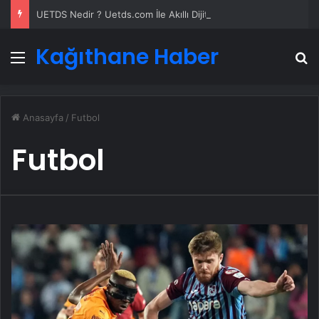
UETDS Nedir ? Uetds.com İle Akıllı Dijital Taşımacılık Yazılımı
Kağıthane Haber
Menü
A
Anasayfa
/
Futbol
Futbol