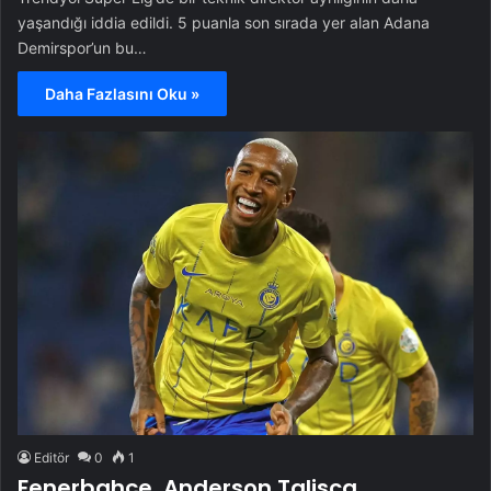
yaşandığı iddia edildi. 5 puanla son sırada yer alan Adana
Demirspor’un bu…
Daha Fazlasını Oku »
Editör
0
1
Fenerbahçe, Anderson Talisca