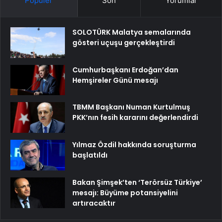
Popüler
Son
Yorumlar
SOLOTÜRK Malatya semalarında
gösteri uçuşu gerçekleştirdi
Cumhurbaşkanı Erdoğan’dan
Hemşireler Günü mesajı
TBMM Başkanı Numan Kurtulmuş
PKK’nın fesih kararını değerlendirdi
Yılmaz Özdil hakkında soruşturma
başlatıldı
Bakan Şimşek’ten ‘Terörsüz Türkiye’
mesajı: Büyüme potansiyelini
artıracaktır