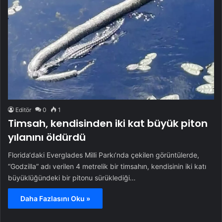
Editör
0
1
Timsah, kendisinden iki kat büyük piton
yılanını öldürdü
Florida‘daki Everglades Milli Parkı’nda çekilen görüntülerde,
“Godzilla” adı verilen 4 metrelik bir timsahın, kendisinin iki katı
büyüklüğündeki bir pitonu sürüklediği…
Daha Fazlasını Oku »