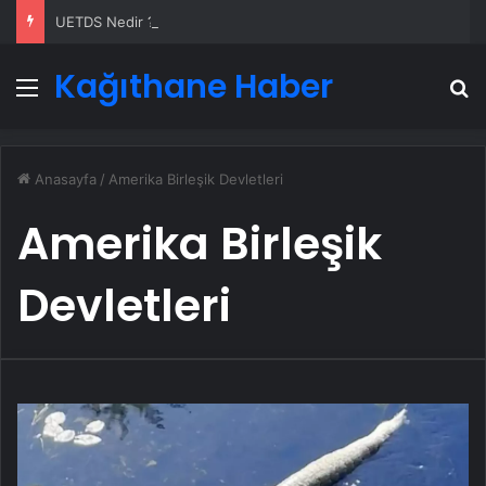
UETDS Nedir ? Uetds.com İle Akıllı Dijital Taşımacılık Yazılımı
Kağıthane Haber
Menü
A
Anasayfa
/
Amerika Birleşik Devletleri
Amerika Birleşik
Devletleri