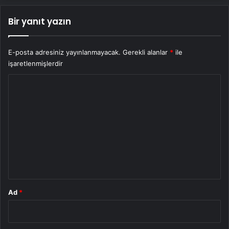
Bir yanıt yazın
E-posta adresiniz yayınlanmayacak.
Gerekli alanlar
*
ile
işaretlenmişlerdir
Y
o
r
u
m
*
Ad
*