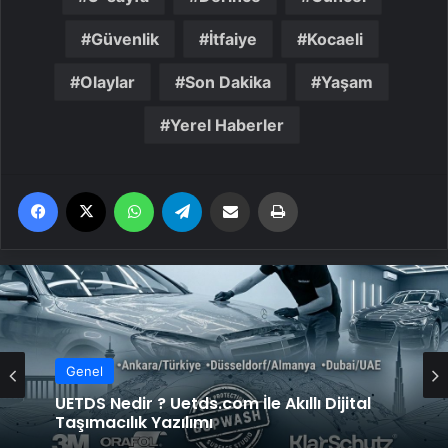
Güvenlik
İtfaiye
Kocaeli
Olaylar
Son Dakika
Yaşam
Yerel Haberler
Facebook
X
WhatsApp
Telegram
Email'den paylaş
Yaz
Genel
UETDS Nedir ? Uetds.com İle Akıllı Dijital
Taşımacılık Yazılımı