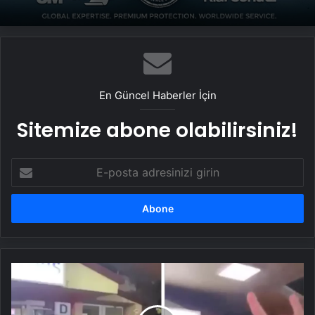
En Güncel Haberler İçin
Sitemize abone olabilirsiniz!
E-
posta
adresinizi
girin
Gözaltına
alınan
Ümit
Özdağ,