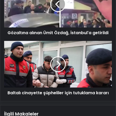
İstanbul'a
getirildi
Gözaltına alınan Ümit Özdağ, İstanbul'a getirildi
Baltalı
cinayette
şüpheliler
için
tutuklama
kararı
Baltalı cinayette şüpheliler için tutuklama kararı
İlgili Makaleler