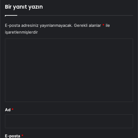
Bir yanıt yazın
E-posta adresiniz yayınlanmayacak.
Gerekli alanlar
*
ile
işaretlenmişlerdir
Y
o
r
u
m
*
Ad
*
E-posta
*