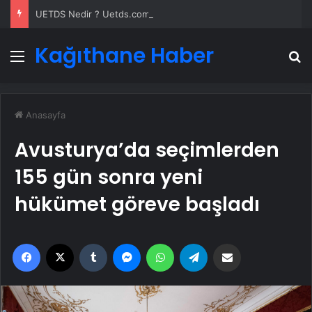
UETDS Nedir ? Uetds.com İle Akıllı Dijital Taşımacılık Yazılımı
Kağıthane Haber
Menü
A
Anasayfa
Avusturya’da seçimlerden
155 gün sonra yeni
hükümet göreve başladı
Facebook
X
Tumblr
Messenger
WhatsApp
Telegram
Email'den paylaş