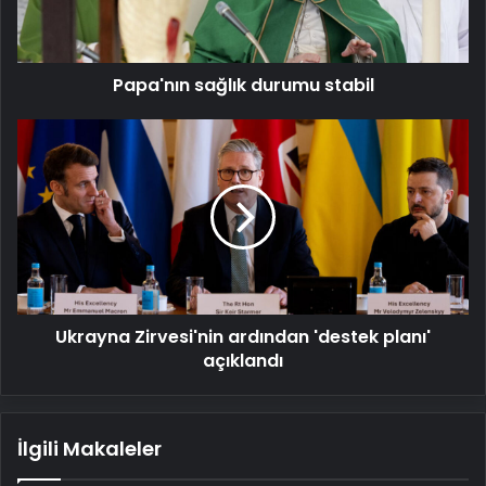
Papa'nın sağlık durumu stabil
Ukrayna
Zirvesi'nin
ardından
'destek
planı'
açıklandı
Ukrayna Zirvesi'nin ardından 'destek planı'
açıklandı
İlgili Makaleler