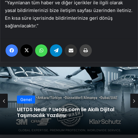
“Yayınlanan tüm haber ve diğer içerikler ile ilgili olarak
yasal bildirimlerinizi bize iletişim sayfası üzerinden iletiniz.
En kısa süre içerisinde bildirimlerinize geri dönüş
sağlanılacaktır.”
Facebook
X
WhatsApp
Telegram
Email'den paylaş
Yaz
Genel
UETDS Nedir ? Uetds.com İle Akıllı Dijital
Taşımacılık Yazılımı