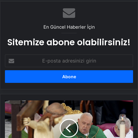
En Güncel Haberler İçin
Sitemize abone olabilirsiniz!
E-
posta
adresinizi
girin
Papa'nın
sağlık
durumu
stabil