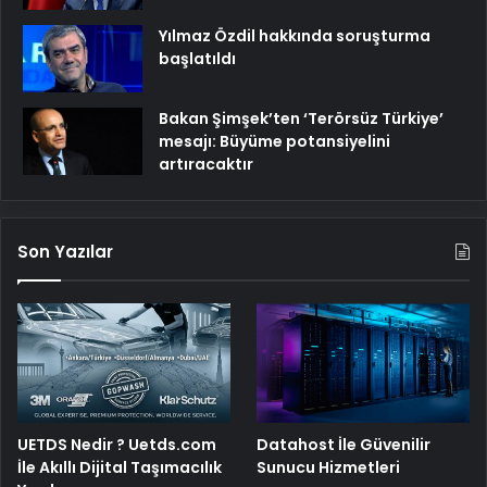
Yılmaz Özdil hakkında soruşturma
başlatıldı
Bakan Şimşek’ten ‘Terörsüz Türkiye’
mesajı: Büyüme potansiyelini
artıracaktır
Son Yazılar
UETDS Nedir ? Uetds.com
Datahost İle Güvenilir
İle Akıllı Dijital Taşımacılık
Sunucu Hizmetleri