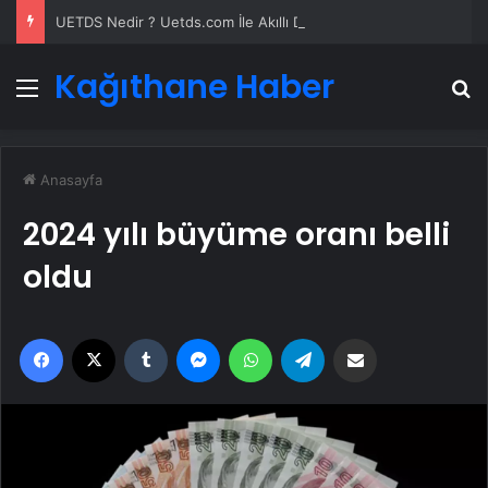
UETDS Nedir ? Uetds.com İle Akıllı Dijital Taşımacılık Yazılımı
Kağıthane Haber
Menü
A
Anasayfa
2024 yılı büyüme oranı belli
oldu
Facebook
X
Tumblr
Messenger
WhatsApp
Telegram
Email'den paylaş