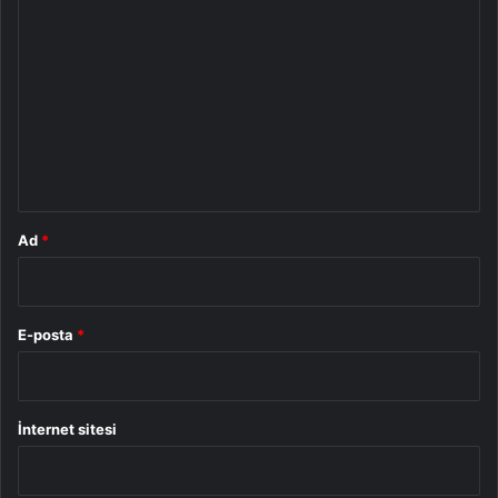
Y
o
r
u
m
*
Ad
*
E-posta
*
İnternet sitesi