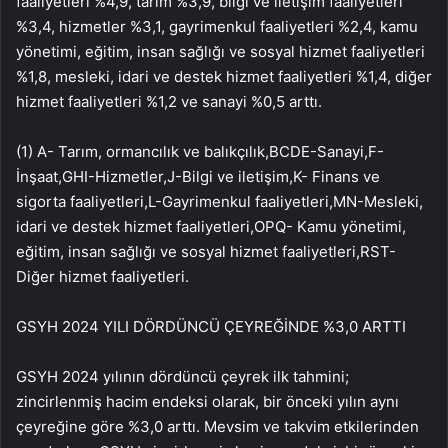
faaliyetleri %4,9, tarım %3,9, bilgi ve iletişim faaliyetleri
%3,4, hizmetler %3,1, gayrimenkul faaliyetleri %2,4, kamu
yönetimi, eğitim, insan sağlığı ve sosyal hizmet faaliyetleri
%1,8, mesleki, idari ve destek hizmet faaliyetleri %1,4, diğer
hizmet faaliyetleri %1,2 ve sanayi %0,5 arttı.
(1) A- Tarım, ormancılık ve balıkçılık,BCDE-Sanayi,F-
İnşaat,GHI-Hizmetler,J-Bilgi ve iletişim,K- Finans ve
sigorta faaliyetleri,L-Gayrimenkul faaliyetleri,MN-Mesleki,
idari ve destek hizmet faaliyetleri,OPQ- Kamu yönetimi,
eğitim, insan sağlığı ve sosyal hizmet faaliyetleri,RST-
Diğer hizmet faaliyetleri.
GSYH 2024 YILI DÖRDÜNCÜ ÇEYREĞİNDE %3,0 ARTTI
GSYH 2024 yılının dördüncü çeyrek ilk tahmini;
zincirlenmiş hacim endeksi olarak, bir önceki yılın aynı
çeyreğine göre %3,0 arttı. Mevsim ve takvim etkilerinden