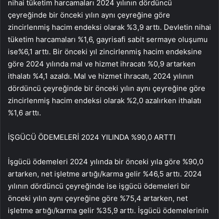
nihai tüketim harcamaları 2024 yılının dördüncü
çeyreğinde bir önceki yılın aynı çeyreğine göre
zincirlenmiş hacim endeksi olarak %3,9 arttı. Devletin nihai
tüketim harcamaları %1,6, gayrisafi sabit sermaye oluşumu
ise%6,1 arttı. Bir önceki yıl zincirlenmiş hacim endeksine
göre 2024 yılında mal ve hizmet ihracatı %0,9 artarken
ithalatı %4,1 azaldı. Mal ve hizmet ihracatı, 2024 yılının
dördüncü çeyreğinde bir önceki yılın aynı çeyreğine göre
zincirlenmiş hacim endeksi olarak %2,0 azalırken ithalatı
%1,6 arttı.
İŞGÜCÜ ÖDEMELERİ 2024 YILINDA %90,0 ARTTI
İşgücü ödemeleri 2024 yılında bir önceki yıla göre %90,0
artarken, net işletme artığı/karma gelir %46,5 arttı. 2024
yılının dördüncü çeyreğinde ise işgücü ödemeleri bir
önceki yılın aynı çeyreğine göre %75,4 artarken, net
işletme artığı/karma gelir %35,9 arttı. İşgücü ödemelerinin