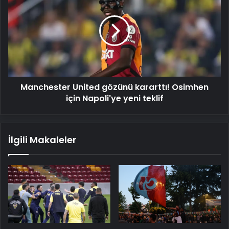
United
gözünü
kararttı!
Osimhen
için
Napoli'ye
yeni
teklif
Manchester United gözünü kararttı! Osimhen
için Napoli'ye yeni teklif
İlgili Makaleler