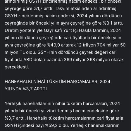
arındırılmış GSYH zincirlenmiş hacim endeksi, bir önceki
çeyreğe göre %1,7 arttı. Takvim etkisinden arındırılmış
GSYH zincirlenmiş hacim endeksi, 2024 yılının dördüncü
çeyreğinde bir önceki yılın aynı çeyreğine göre %3,1 arttı.
Üretim yöntemiyle Gayrisafi Yurt İçi Hasıla tahmini, 2024
yılının dördüncü çeyreğinde cari fiyatlarla bir önceki yılın
aynı çeyreğine göre %49,0 artarak 12 trilyon 704 milyar 50
milyon TL oldu. GSYH’nin dördüncü çeyrek değeri cari
fiyatlarla ABD doları bazında 369 milyar 368 milyon olarak
gerçekleşti.
HANEAHALKI NİHAİ TÜKETİM HARCAMALARI 2024
YILINDA %3,7 ARTTI
Yerleşik hanehalklarının nihai tüketim harcamaları, 2024
yılında bir önceki yıl zincirlenmiş hacim endeksine göre
%3,7 arttı. Hanehalkı tüketim harcamalarının cari fiyatlarla
GSYH içindeki payı %59,2 oldu. Yerleşik hanehalklarının