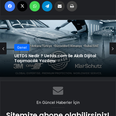
Facebook
X
WhatsApp
Telegram
Email'den paylaş
Yaz
Genel
UETDS Nedir ? Uetds.com İle Akıllı Dijital
Taşımacılık Yazılımı
En Güncel Haberler İçin
Sitemize abone olabilirsiniz!