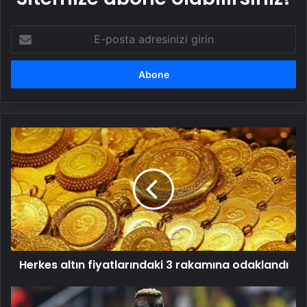
E-
posta
adresinizi
girin
Herkes
altın
fiyatlarındaki
3
rakamına
odaklandı
Herkes altın fiyatlarındaki 3 rakamına odaklandı
Manchester